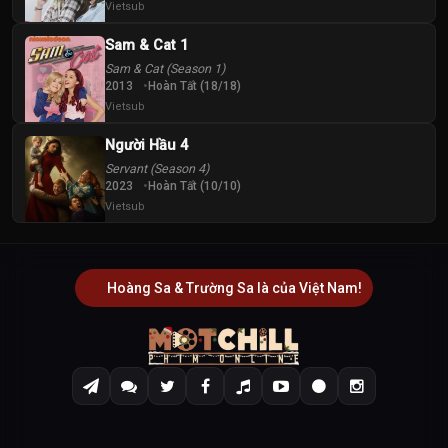
52
Vietsub
53
54
Tập
Tập
Tập
Sam & Cat 1
Sam & Cat (Season 1)
55
56
57
2013
Hoàn Tất (18/18)
Tập
Tập
Tập
Vietsub
Người Hầu 4
58
59
60
Tập
Tập
Tập
Servant (Season 4)
2023
Hoàn Tất (10/10)
Vietsub
61
62
63
Tập
Tập
Tập
64
Hoàng Sa & Trường Sa là của Việt Nam!
65
66
Tập
Tập
Tập
67
68
69
Tập
Tập
Tập
70
71
72
Tập
Tập
Tập