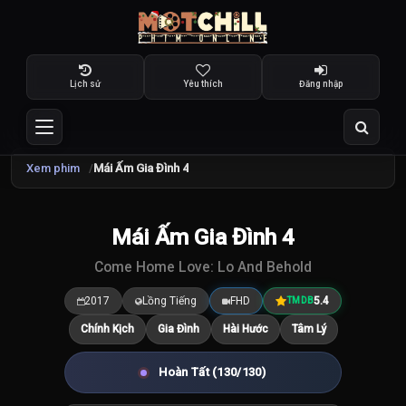
Lịch sử
Yêu thích
Đăng nhập
Xem phim
Mái Ấm Gia Đình 4
Mái Ấm Gia Đình 4
5.4
/10
Come Home Love: Lo And Behold
2017
Lồng Tiếng
FHD
5.4
TMDB
Chính Kịch
Gia Đình
Hài Hước
Tâm Lý
Hoàn Tất (130/130)