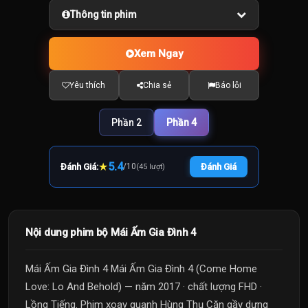
Thông tin phim
Xem Ngay
Yêu thích
Chia sẻ
Báo lỗi
Phần 2
Phần 4
★
5.4
Đánh Giá:
/
10
Đánh Giá
(45 lượt)
Nội dung phim bộ Mái Ấm Gia Đình 4
Mái Ấm Gia Đình 4 Mái Ấm Gia Đình 4 (Come Home
Love: Lo And Behold) — năm 2017 · chất lượng FHD ·
Lồng Tiếng. Phim xoay quanh Hùng Thụ Căn gầy dựng