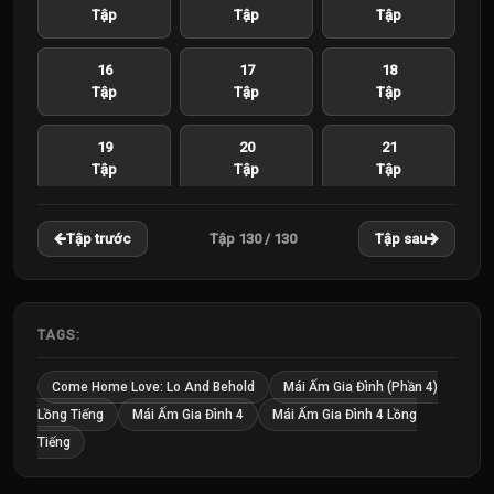
Tập
Tập
Tập
16
17
18
Tập
Tập
Tập
19
20
21
Tập
Tập
Tập
22
23
24
Tập 130 / 130
Tập trước
Tập sau
Tập
Tập
Tập
25
26
27
Tập
Tập
Tập
TAGS:
28
29
30
Come Home Love: Lo And Behold
Mái Ấm Gia Đình (Phần 4)
Tập
Tập
Tập
Lồng Tiếng
Mái Ấm Gia Đình 4
Mái Ấm Gia Đình 4 Lồng
Tiếng
31
32
33
Tập
Tập
Tập