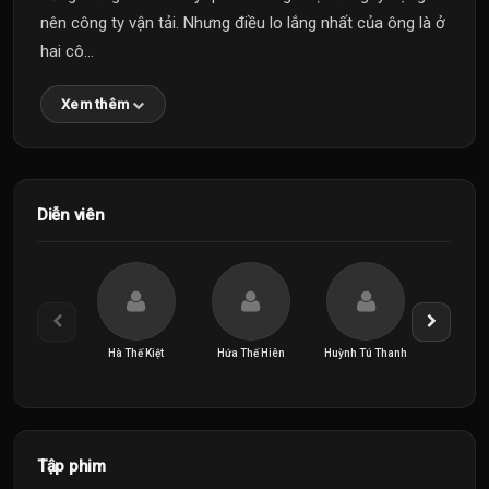
nên công ty vận tải. Nhưng điều lo lắng nhất của ông là ở
hai cô...
Xem thêm
Diễn viên
Hà Thế Kiệt
Hứa Thế Hiên
Huỳnh Tú Thanh
Khâu H
Tập phim