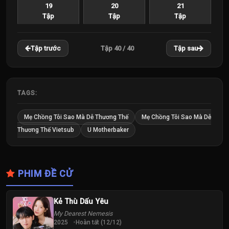
19
20
21
Tập
Tập
Tập
22
23
24
Tập 40 / 40
Tập trước
Tập sau
Tập
Tập
Tập
25
26
27
Tập
Tập
Tập
TAGS:
28
29
30
Mẹ Chồng Tôi Sao Mà Dễ Thương Thế
Mẹ Chồng Tôi Sao Mà Dễ
Tập
Tập
Tập
Thương Thế Vietsub
U Motherbaker
31
32
33
Tập
Tập
Tập
PHIM ĐỀ CỬ
34
35
36
Tập
Tập
Tập
Kẻ Thù Dấu Yêu
My Dearest Nemesis
37
38
39
2025
Hoàn tất (12/12)