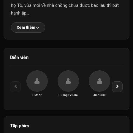
họ Tô, vừa mới về nhà chồng chưa được bao lâu thì bất
hạnh ập...
Xem thêm
Diễn viên
Esther
Huang Pei Jia
JiehuiXu
Zhang S
Tập phim