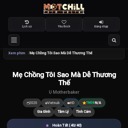
Lịch sử
Yêu thích
Đăng nhập
Xem phim
Mẹ Chồng Tôi Sao Mà Dễ Thương Thế
Mẹ Chồng Tôi Sao Mà Dễ Thương
7.5
/10
Thế
U Motherbaker
2020
Vietsub
HD
N/A
TMDB
Gia Đình
Tâm Lý
Tình Cảm
Hoàn Tất (40/40)