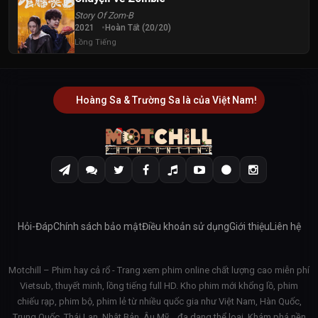
Story Of Zom-B
2021
Hoàn Tất (20/20)
Lồng Tiếng
Hoàng Sa & Trường Sa là của Việt Nam!
Hỏi-Đáp
Chính sách bảo mật
Điều khoản sử dụng
Giới thiệu
Liên hệ
Motchill – Phim hay cả rổ - Trang xem phim online chất lượng cao miễn phí
Vietsub, thuyết minh, lồng tiếng full HD. Kho phim mới khổng lồ, phim
chiếu rạp, phim bộ, phim lẻ từ nhiều quốc gia như Việt Nam, Hàn Quốc,
Trung Quốc, Thái Lan, Nhật Bản, Âu Mỹ… đa dạng thể loại. Khám phá nền