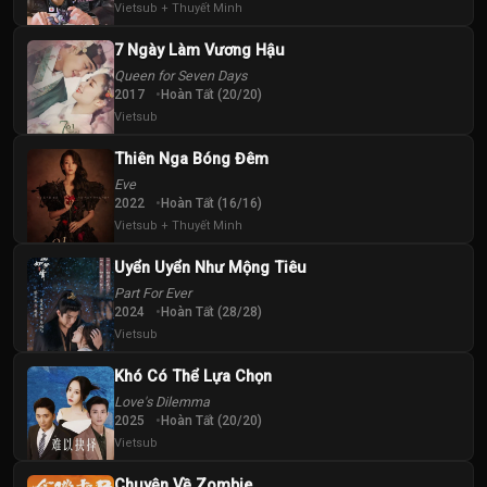
Tập
Tập
Tập
Vietsub + Thuyết Minh
7 Ngày Làm Vương Hậu
40
Queen for Seven Days
Tập
2017
Hoàn Tất (20/20)
Vietsub
Thiên Nga Bóng Đêm
Eve
2022
Hoàn Tất (16/16)
Vietsub + Thuyết Minh
Uyển Uyển Như Mộng Tiêu
Part For Ever
2024
Hoàn Tất (28/28)
Vietsub
Khó Có Thể Lựa Chọn
Love's Dilemma
2025
Hoàn Tất (20/20)
Vietsub
Chuyện Về Zombie