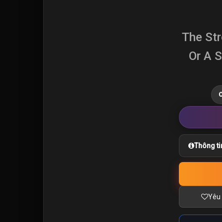
The Str
Or A S
C
Thông ti
Yêu 