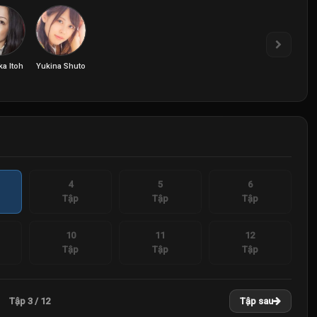
a Itoh
Yukina Shuto
4
5
6
Tập
Tập
Tập
10
11
12
Tập
Tập
Tập
Tập 3 / 12
Tập sau