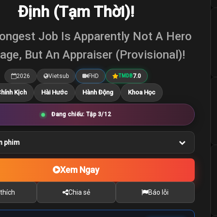
Định (Tạm Thời)!
ongest Job Is Apparently Not A Hero
age, But An Appraiser (Provisional)!
2026
Vietsub
FHD
7.0
TMDB
hính Kịch
Hài Hước
Hành Động
Khoa Học
Đang chiếu: Tập 3/12
n phim
Xem Ngay
thích
Chia sẻ
Báo lỗi