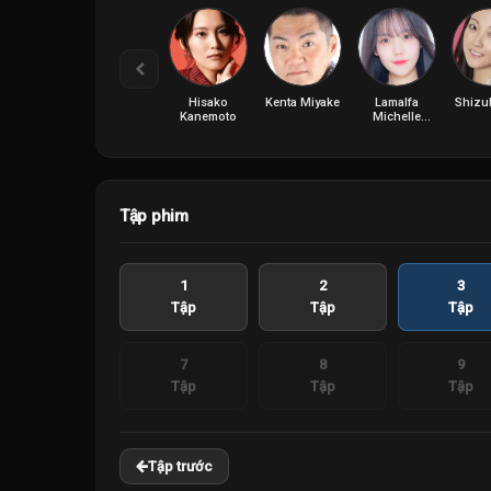
Hisako
Kenta Miyake
Lamalfa
Shizuk
Kanemoto
Michelle
Tateyama
Tập phim
1
2
3
Tập
Tập
Tập
7
8
9
Tập
Tập
Tập
Tập trước