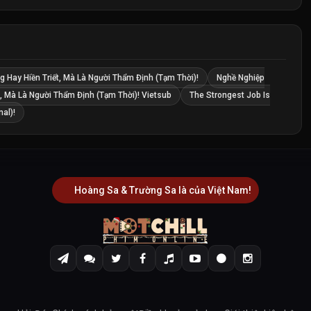
Hay Hiền Triết, Mà Là Người Thẩm Định (Tạm Thời)!
Nghề Nghiệp
, Mà Là Người Thẩm Định (Tạm Thời)! Vietsub
The Strongest Job Is
al)!
Hoàng Sa & Trường Sa là của Việt Nam!