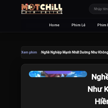
Home
Phim Lẻ
Phim 
Xem phim
Nghề Nghiệp Mạnh Nhất Dường Như Không P
TRAILER
★
Nghề
7.0
/10
Như K
Hiề