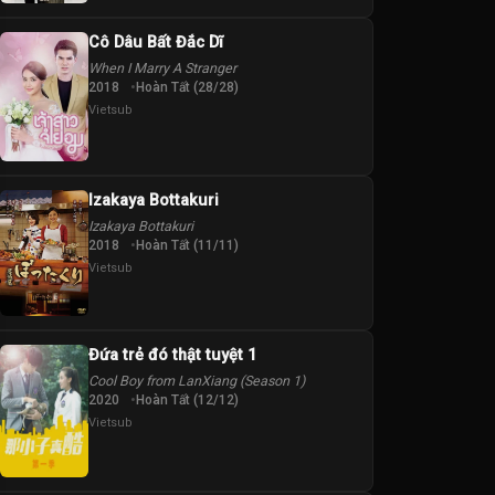
Cô Dâu Bất Đắc Dĩ
When I Marry A Stranger
2018
Hoàn Tất (28/28)
Vietsub
Izakaya Bottakuri
Izakaya Bottakuri
2018
Hoàn Tất (11/11)
Vietsub
Đứa trẻ đó thật tuyệt 1
Cool Boy from LanXiang (Season 1)
2020
Hoàn Tất (12/12)
Vietsub