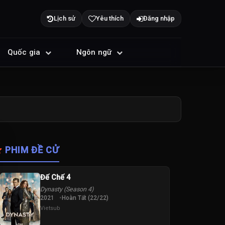
Lịch sử
Yêu thích
Đăng nhập
Quốc gia
Ngôn ngữ
PHIM ĐỀ CỬ
Đế Chế 4
Dynasty (Season 4)
2021
Hoàn Tất (22/22)
Vietsub