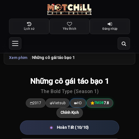
Lịch sử
Yêu thích
Đăng nhập
Xem phim
Những cô gái táo bạo 1
Những cô gái táo bạo 1
7.7
/10
The Bold Type (Season 1)
2017
Vietsub
HD
7.8
TMDB
Chính Kịch
Hoàn Tất (10/10)