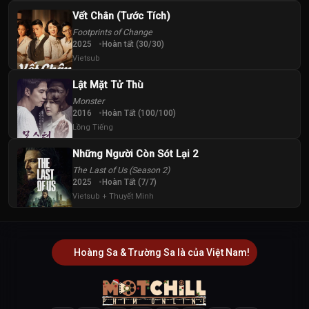
Vết Chân (Tước Tích)
Footprints of Change
2025
Hoàn tất (30/30)
Vietsub
Lật Mặt Tử Thù
Monster
2016
Hoàn Tất (100/100)
Lồng Tiếng
Những Người Còn Sót Lại 2
The Last of Us (Season 2)
2025
Hoàn Tất (7/7)
Vietsub + Thuyết Minh
Hoàng Sa & Trường Sa là của Việt Nam!