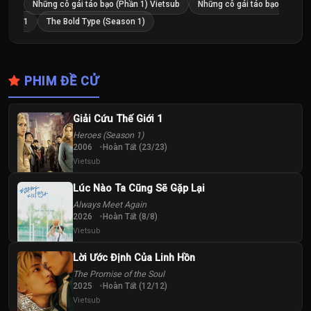
Những cô gái táo bạo (Phần 1) Vietsub
Những cô gái táo bạo
1
The Bold Type (Season 1)
PHIM ĐỀ CỬ
Giải Cứu Thế Giới 1
Heroes (Season 1)
2006
Hoàn Tất (23/23)
Vietsub
Lúc Nào Ta Cũng Sẽ Gặp Lại
Always Meet Again
2026
Hoàn Tất (8/8)
Vietsub
Lời Ước Định Của Linh Hồn
The Promise of the Soul
2025
Hoàn Tất (12/12)
Vietsub