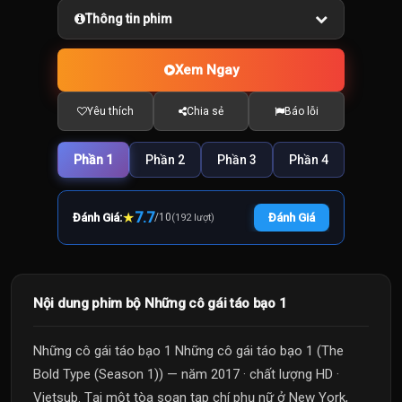
Thông tin phim
Xem Ngay
Yêu thích
Chia sẻ
Báo lỗi
Phần 1
Phần 2
Phần 3
Phần 4
★
7.7
Đánh Giá:
/
10
Đánh Giá
(192 lượt)
Nội dung phim bộ Những cô gái táo bạo 1
Những cô gái táo bạo 1 Những cô gái táo bạo 1 (The
Bold Type (Season 1)) — năm 2017 · chất lượng HD ·
Vietsub. Tại một tòa soạn tạp chí phụ nữ ở New York,