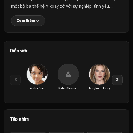
một bộ ba thế hệ Y xoay xở với sự nghiệp, tình yêu,...
Xem thêm
Diễn viên
Aisha Dee
Katie Stevens
Meghann Fahy
Melora 
Tập phim