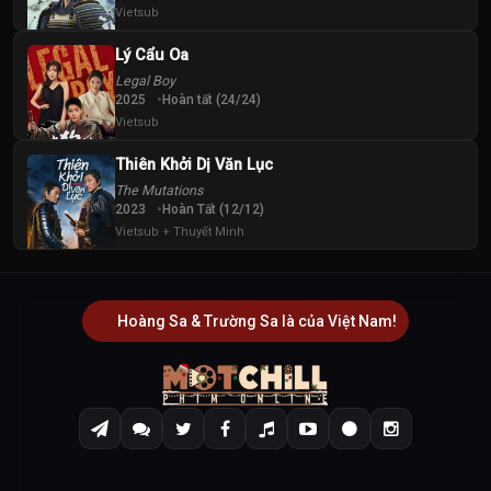
Vietsub
Lý Cẩu Oa
Legal Boy
2025
Hoàn tất (24/24)
Vietsub
Thiên Khởi Dị Văn Lục
The Mutations
2023
Hoàn Tất (12/12)
Vietsub + Thuyết Minh
Hoàng Sa & Trường Sa là của Việt Nam!