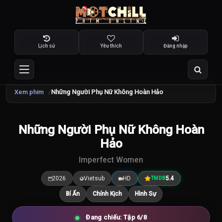
Lịch sử
Yêu thích
Đăng nhập
Xem phim
Những Người Phụ Nữ Không Hoàn Hảo
TRAILER
Những Người Phụ Nữ Không Hoàn
5.4
/10
Hảo
Imperfect Women
2026
Vietsub
HD
5.4
TMDB
Bí Ẩn
Chính Kịch
Hình Sự
Đang chiếu: Tập 6/8