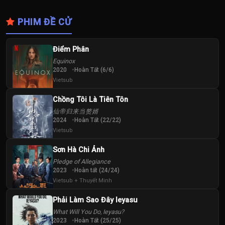
PHIM ĐỀ CỬ
Điểm Phân
Equinox
2020
Hoàn Tất (6/6)
Vietsub
Chồng Tôi Là Tiên Tôn
仙帝归来当赘婿
2024
Hoàn Tất (22/22)
Vietsub
Sơn Hà Chi Ảnh
Pledge of Allegiance
2023
Hoàn tất (24/24)
Vietsub + Thuyết Minh
Phải Làm Sao Đây Ieyasu
What Will You Do, Ieyasu?
2023
Hoàn Tất (25/25)