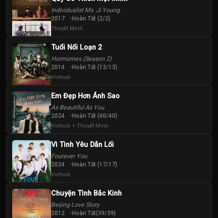
Individualist Ms. Ji Young
2017
Hoàn Tất (2/2)
Thuyết Minh
Tuổi Nổi Loạn 2
Hormornes (Season 2)
2014
Hoàn Tất (13/13)
Vietsub
Em Đẹp Hơn Ánh Sao
As Beautiful As You
2024
Hoàn Tất (40/40)
Vietsub + Thuyết Minh
Vì Tình Yêu Dẫn Lối
Fourever You
2024
Hoàn Tất (17/17)
Vietsub
Chuyện Tình Bắc Kinh
Beijing Love Story
2012
Hoàn Tất(39/39)