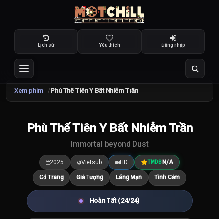
Lịch sử
Yêu thích
Đăng nhập
Xem phim
Phù Thế Tiên Y Bất Nhiễm Trần
Phù Thế Tiên Y Bất Nhiễm Trần
7.5
/10
Immortal beyond Dust
2025
Vietsub
HD
N/A
TMDB
Cổ Trang
Giả Tượng
Lãng Mạn
Tình Cảm
Hoàn Tất (24/24)