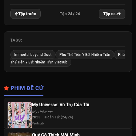
22
23
24
Tập 24 / 24
Tập trước
Tập sau
Tập
Tập
Tập
TAGS:
Immortal beyond Dust
Phù Thế Tiên Y Bất Nhiễm Trần
Phù
Thế Tiên Y Bất Nhiễm Trần Vietsub
PHIM ĐỀ CỬ
My Universe: Vũ Trụ Của Tôi
My Universe
2023
Hoàn Tất (24/24)
Vietsub
Quý Cô Thích Một Mình