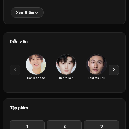
Xem thêm
Diễn viên
Han Xiao Yao
Hao Yi Ran
Kenneth Zhu
Zhang Y
Tập phim
1
2
3