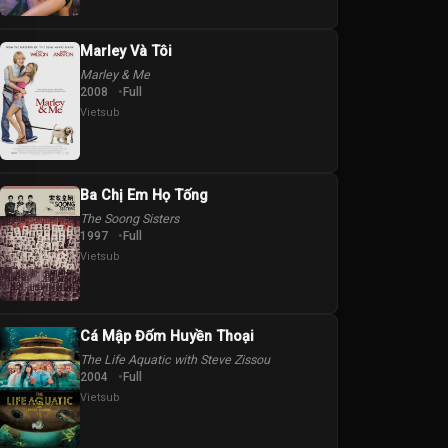
Marley Và Tôi
Marley & Me
2008
Full
Vietsub
Ba Chị Em Họ Tống
The Soong Sisters
1997
Full
Vietsub
Cá Mập Đốm Huyền Thoại
The Life Aquatic with Steve Zissou
2004
Full
Vietsub