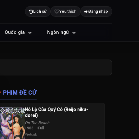
Lịch sử
Yêu thích
Đăng nhập
Quốc gia
Ngôn ngữ
PHIM ĐỀ CỬ
Nô Lệ Của Quý Cô (Reijo niku-
dorei)
On The Beach
1985
Full
Vietsub