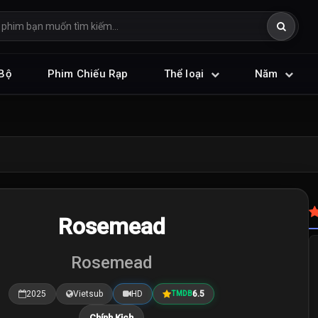
Bộ
Phim Chiếu Rạp
Thể loại
Năm
Rosemead
Rosemead
2025
Vietsub
HD
6.5
TMDB
Chính Kịch