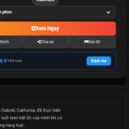
n phim
Xem Ngay
thích
Chia sẻ
Báo lỗi
6.5
/
10
Đánh Giá
(8 lượt)
briel, California, đã thực hiện
 tuổi teen bất ổn của mình khi cô
g hàng loạt....