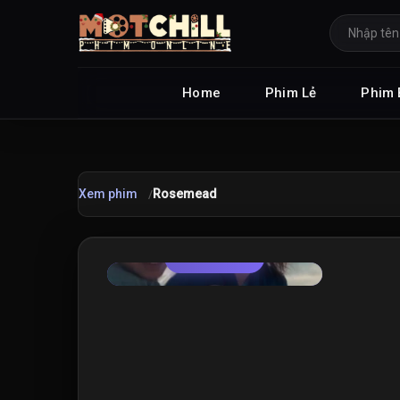
Home
Phim Lẻ
Phim 
Xem phim
Rosemead
TRAILER
★
6.5
/10