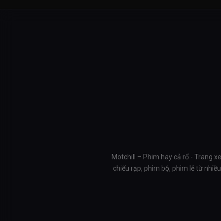
Motchill – Phim hay cả rổ - Trang x
chiếu rạp, phim bộ, phim lẻ từ nhi