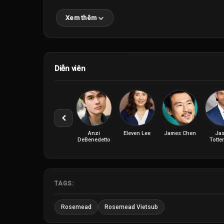
Xem thêm
Diễn viên
Anzi
Eleven Lee
James Chen
Ja
DeBenedetto
Tott
TAGS:
Rosemead
Rosemead Vietsub