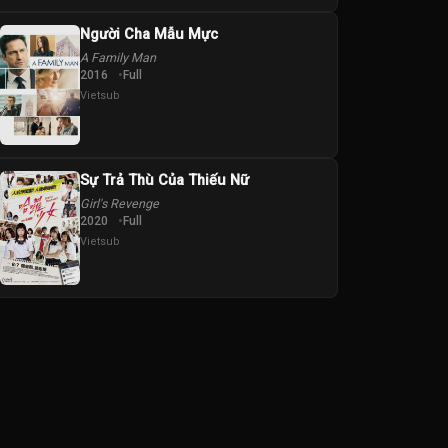
Người Cha Mẫu Mực
A Family Man
2016
Full
Vietsub
Sự Trả Thù Của Thiếu Nữ
Girl's Revenge
2020
Full
Vietsub
e
Susan Pourfar