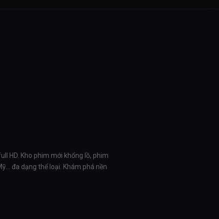
full HD. Kho phim mới khổng lồ, phim
 Mỹ… đa dạng thể loại. Khám phá nền