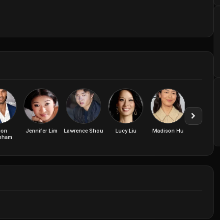
son
Jennifer Lim
Lawrence Shou
Lucy Liu
Madison Hu
Orion Le
enham