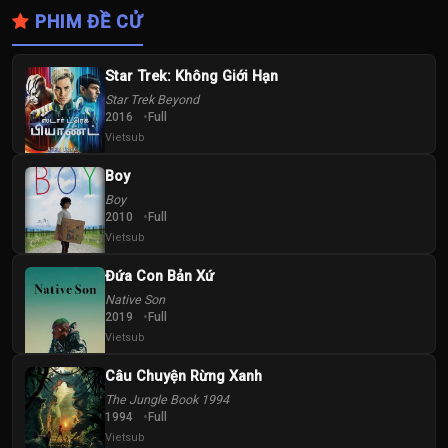
PHIM ĐỀ CỬ
Star Trek: Không Giới Hạn
Star Trek Beyond
2016
Full
Vietsub
Boy
Boy
2010
Full
Vietsub
Đứa Con Bản Xứ
Native Son
2019
Full
Vietsub
Câu Chuyện Rừng Xanh
The Jungle Book 1994
1994
Full
Vietsub