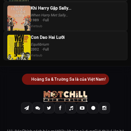
Khi Harry Gặp Sally...
When Harry Met Sally...
1989
Full
Vietsub
Con Dao Hai Lưỡi
Equilibrium
2002
Full
Vietsub
Hoàng Sa & Trường Sa là của Việt Nam!