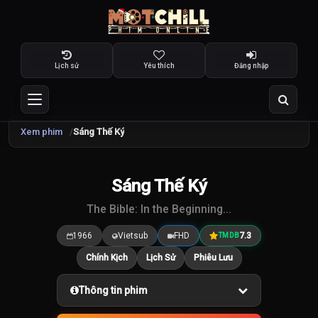
Lịch sử
Yêu thích
Đăng nhập
Xem phim
Sáng Thế Ký
Sáng Thế Ký
7.3
/10
The Bible: In the Beginning...
1966
Vietsub
FHD
7.3
TMDB
Chính Kịch
Lịch Sử
Phiêu Lưu
Thông tin phim