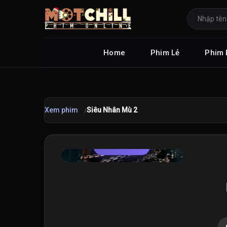
Home
Phim Lẻ
Phim 
Xem phim
Siêu Nhân Mù 2
TRAILER
★
8.2
/10