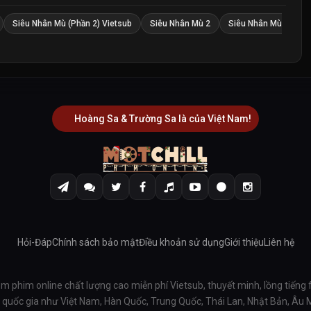
Siêu Nhân Mù (Phần 2) Vietsub
Siêu Nhân Mù 2
Siêu Nhân Mù
Hoàng Sa & Trường Sa là của Việt Nam!
Hỏi-Đáp
Chính sách bảo mật
Điều khoản sử dụng
Giới thiệu
Liên hệ
em phim online chất lượng cao miễn phí Vietsub, thuyết minh, lồng tiếng 
ều quốc gia như Việt Nam, Hàn Quốc, Trung Quốc, Thái Lan, Nhật Bản, Âu