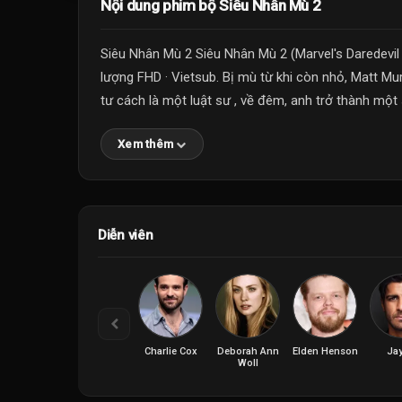
Nội dung phim bộ Siêu Nhân Mù 2
Siêu Nhân Mù 2 Siêu Nhân Mù 2 (Marvel's Daredevil
lượng FHD · Vietsub. Bị mù từ khi còn nhỏ, Matt Mu
tư cách là một luật sư , về đêm, anh trở thành một s
Xem thêm
Diễn viên
Charlie Cox
Deborah Ann
Elden Henson
Jay
Woll