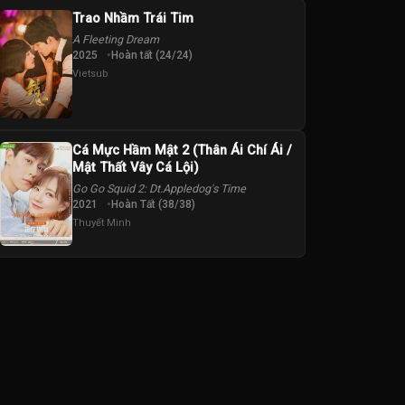
Trao Nhầm Trái Tim
A Fleeting Dream
2025
Hoàn tất (24/24)
Vietsub
Cá Mực Hầm Mật 2 (Thân Ái Chí Ái /
Mật Thất Vây Cá Lội)
Go Go Squid 2: Dt.Appledog's Time
2021
Hoàn Tất (38/38)
Thuyết Minh