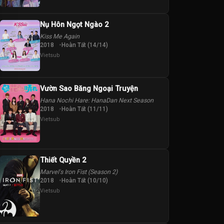
Nụ Hôn Ngọt Ngào 2
Kiss Me Again
2018
Hoàn Tất (14/14)
Vietsub
Vườn Sao Băng Ngoại Truyện
Hana Nochi Hare: HanaDan Next Season
2018
Hoàn Tất (11/11)
Vietsub
Thiết Quyền 2
Marvel's Iron Fist (Season 2)
2018
Hoàn Tất (10/10)
Vietsub