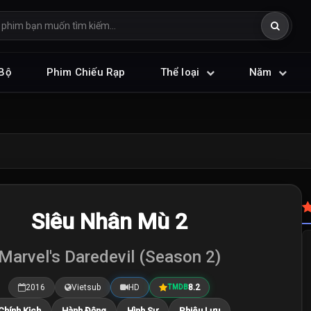
Bộ
Phim Chiếu Rạp
Thể loại
Năm
Siêu Nhân Mù 2
Marvel's Daredevil (Season 2)
2016
Vietsub
HD
8.2
TMDB
Chính Kịch
Hành Động
Hình Sự
Phiêu Lưu