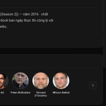
 (Season 2)) — năm 2016 · chất
rdock ban ngày thực thi công lý với
iêu...
 Ali
Peter McRobbie
Vincent
Wilson Bethel
D'Onofrio