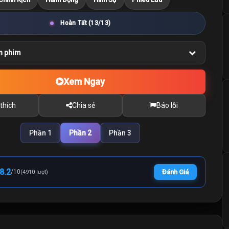
Hoàn Tất (13/13)
n phim
Xem Ngay
thích
Chia sẻ
Báo lỗi
Phần 1
Phần 2
Phần 3
8.2
/
10
Đánh Giá
(4910 lượt)