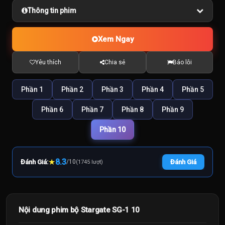
Thông tin phim
Xem Ngay
Yêu thích
Chia sẻ
Báo lỗi
Phần 1
Phần 2
Phần 3
Phần 4
Phần 5
Phần 6
Phần 7
Phần 8
Phần 9
Phần 10
★
8.3
Đánh Giá:
/
10
Đánh Giá
(1745 lượt)
Nội dung phim bộ Stargate SG-1 10