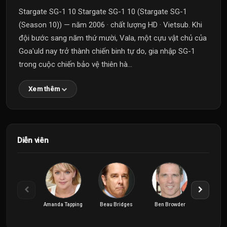
Stargate SG-1 10 Stargate SG-1 10 (Stargate SG-1
(Season 10)) — năm 2006 · chất lượng HD · Vietsub. Khi
đội bước sang năm thứ mười, Vala, một cựu vật chủ của
Goa'uld nay trở thành chiến binh tự do, gia nhập SG-1
trong cuộc chiến bảo vệ thiên hà...
Xem thêm
Diễn viên
Amanda Tapping
Beau Bridges
Ben Browder
Christoph