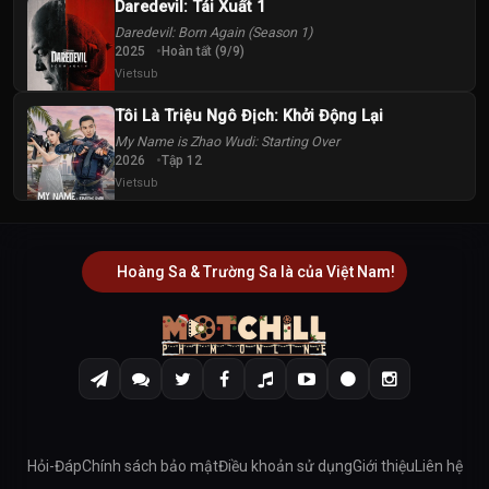
Daredevil: Tái Xuất 1
Daredevil: Born Again (Season 1)
2025
Hoàn tất (9/9)
Vietsub
Tôi Là Triệu Ngô Địch: Khởi Động Lại
My Name is Zhao Wudi: Starting Over
2026
Tập 12
Vietsub
Hoàng Sa & Trường Sa là của Việt Nam!
Hỏi-Đáp
Chính sách bảo mật
Điều khoản sử dụng
Giới thiệu
Liên hệ