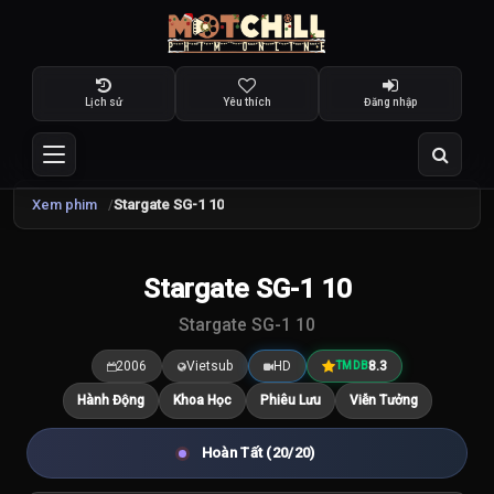
Lịch sử
Yêu thích
Đăng nhập
Xem phim
Stargate SG-1 10
TRAILER
Stargate SG-1 10
8.3
/10
Stargate SG-1 10
2006
Vietsub
HD
8.3
TMDB
Hành Động
Khoa Học
Phiêu Lưu
Viễn Tưởng
Hoàn Tất (20/20)