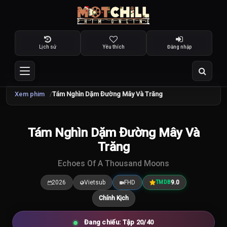
Lịch sử
Yêu thích
Đăng nhập
Xem phim
Tám Nghìn Dặm Đường Mây Và Trăng
TRAILER
Tám Nghìn Dặm Đường Mây Và
9.0
/10
Trăng
Echoes Of A Thousand Moons
2026
Vietsub
FHD
9.0
TMDB
Chính Kịch
Đang chiếu: Tập 20/40