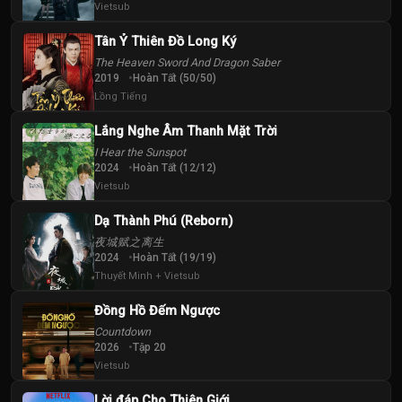
Tập
Tập
Tập
Vietsub
Tân Ỷ Thiên Đồ Long Ký
40
The Heaven Sword And Dragon Saber
Tập
2019
Hoàn Tất (50/50)
Lồng Tiếng
Lắng Nghe Âm Thanh Mặt Trời
I Hear the Sunspot
2024
Hoàn Tất (12/12)
Vietsub
Dạ Thành Phú (Reborn)
夜城赋之离生
2024
Hoàn Tất (19/19)
Thuyết Minh + Vietsub
Đồng Hồ Đếm Ngược
Countdown
2026
Tập 20
Vietsub
Lời đáp Cho Thiên Giới