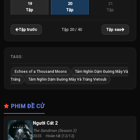
19
20
21
Tập
Tập
Tập
22
23
24
Tập 20 / 40
Tập trước
Tập sau
Tập
Tập
Tập
25
26
27
Tập
Tập
Tập
TAGS:
28
29
30
Echoes of a Thousand Moons
Tám Nghìn Dặm Đường Mây Và
Tập
Tập
Tập
Trăng
Tám Nghìn Dặm Đường Mây Và Trăng Vietsub
31
32
33
Tập
Tập
Tập
PHIM ĐỀ CỬ
34
35
36
Tập
Tập
Tập
Người Cát 2
The Sandman (Season 2)
37
38
39
2025
Hoàn tất (12/12)