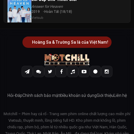
Answer for Heaven
2019
Hoàn Tất (18/18)
Vietsub
Hoàng Sa & Trường Sa là của Việt Nam!
Hỏi-Đáp
Chính sách bảo mật
Điều khoản sử dụng
Giới thiệu
Liên hệ
Motchill – Phim hay cả rổ - Trang xem phim online chất lượng cao miễn phí
Vietsub, thuyết minh, lồng tiếng full HD. Kho phim mới khổng lồ, phim
chiếu rạp, phim bộ, phim lẻ từ nhiều quốc gia như Việt Nam, Hàn Quốc,
Trung Quốc, Thái Lan, Nhật Bản, Âu Mỹ… đa dạng thể loại. Khám phá nền