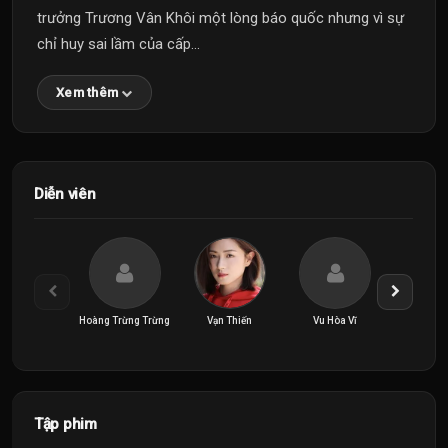
trưởng Trương Vân Khôi một lòng báo quốc nhưng vì sự
chỉ huy sai lầm của cấp...
Xem thêm
Diễn viên
Hoàng Trừng Trừng
Vạn Thiến
Vu Hòa Vĩ
Vương 
Tập phim