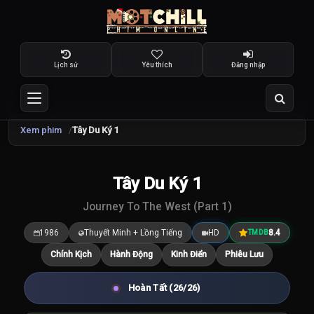
Lịch sử
Yêu thích
Đăng nhập
Xem phim
Tây Du Ký 1
TRAILER
Tây Du Ký 1
8.4
/10
Journey To The West (Part 1)
1986
Thuyết Minh + Lồng Tiếng
HD
8.4
TMDB
Chính Kịch
Hành Động
Kinh Điển
Phiêu Lưu
Hoàn Tất (26/26)