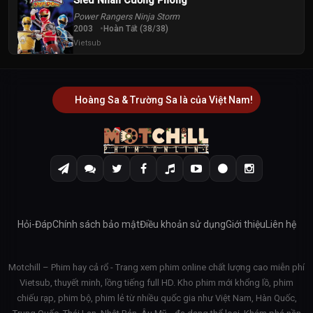
Siêu Nhân Cuồng Phong
Power Rangers Ninja Storm
2003
Hoàn Tất (38/38)
Vietsub
Hoàng Sa & Trường Sa là của Việt Nam!
Hỏi-Đáp
Chính sách bảo mật
Điều khoản sử dụng
Giới thiệu
Liên hệ
Motchill – Phim hay cả rổ - Trang xem phim online chất lượng cao miễn phí
Vietsub, thuyết minh, lồng tiếng full HD. Kho phim mới khổng lồ, phim
chiếu rạp, phim bộ, phim lẻ từ nhiều quốc gia như Việt Nam, Hàn Quốc,