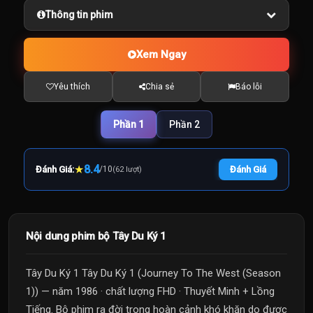
Thông tin phim
Xem Ngay
Yêu thích
Chia sẻ
Báo lỗi
Phần 1
Phần 2
★
8.4
Đánh Giá:
/
10
Đánh Giá
(62 lượt)
Nội dung phim bộ Tây Du Ký 1
Tây Du Ký 1 Tây Du Ký 1 (Journey To The West (Season
1)) — năm 1986 · chất lượng FHD · Thuyết Minh + Lồng
Tiếng. Bộ phim ra đời trong hoàn cảnh khó khăn do được