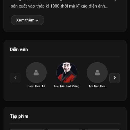
sản xuất vào thập kỉ 1980 thời mà kĩ xảo điện ảnh...
Xem thêm
Diễn viên
Diêm Hoài Lễ
Lục Tiểu Linh Đồng
Mã Đức Hoa
Trì Trọn
Tập phim