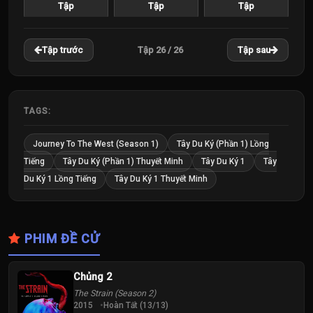
Tập
Tập
Tập
22
23
24
Tập 26 / 26
Tập trước
Tập sau
Tập
Tập
Tập
25
26
Tập
Tập
TAGS:
Journey To The West (Season 1)
Tây Du Ký (Phần 1) Lồng
Tiếng
Tây Du Ký (Phần 1) Thuyết Minh
Tây Du Ký 1
Tây
Du Ký 1 Lồng Tiếng
Tây Du Ký 1 Thuyết Minh
PHIM ĐỀ CỬ
Chủng 2
The Strain (Season 2)
2015
Hoàn Tất (13/13)