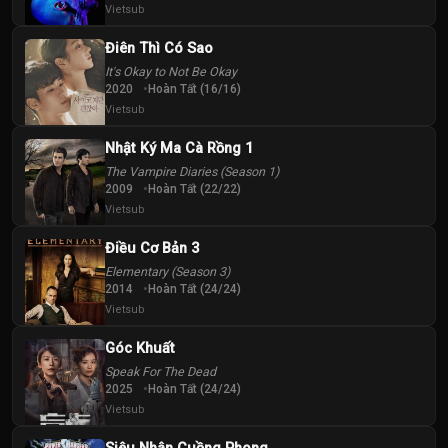
Vietsub
Điên Thì Có Sao
It's Okay to Not Be Okay
2020
Hoàn Tất (16/16)
Vietsub
Nhật Ký Ma Cà Rồng 1
The Vampire Diaries (Season 1)
2009
Hoàn Tất (22/22)
Vietsub
Điều Cơ Bản 3
Elementary (Season 3)
2014
Hoàn Tất (24/24)
Vietsub
Góc Khuất
Speak For The Dead
2025
Hoàn Tất (24/24)
Vietsub