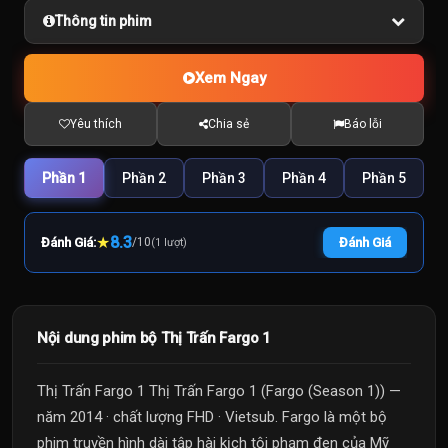
Thông tin phim
Xem Ngay
Yêu thích
Chia sẻ
Báo lỗi
Phần 1
Phần 2
Phần 3
Phần 4
Phần 5
★
8.3
Đánh Giá:
/
10
Đánh Giá
(1 lượt)
Nội dung phim bộ Thị Trấn Fargo 1
Thị Trấn Fargo 1 Thị Trấn Fargo 1 (Fargo (Season 1)) —
năm 2014 · chất lượng FHD · Vietsub. Fargo là một bộ
phim truyền hình dài tập hài kịch tội phạm đen của Mỹ