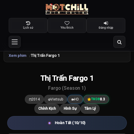
Lịch sử
Yêu thích
Đăng nhập
Xem phim
Thị Trấn Fargo 1
TRAILER
Thị Trấn Fargo 1
8.3
/10
Fargo (Season 1)
2014
Vietsub
HD
8.3
TMDB
Chính Kịch
Hình Sự
Tâm Lý
Hoàn Tất (10/10)