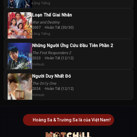
Lồng Tiếng
Loạn Thế Giai Nhân
War and Destiny
2007
Hoàn Tất (30/30)
Lồng Tiếng
Những Người Ứng Cứu Đầu Tiên Phần 2
The First Responders 2
2023
Hoàn Tất (12/12)
Vietsub
Người Duy Nhất Đó
The On1y One
2024
Hoàn Tất (12/12)
Vietsub
Hoàng Sa & Trường Sa là của Việt Nam!