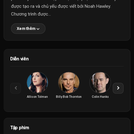
được tạo ra và chủ yếu được viết bởi Noah Hawley.
Chương trình được...
Xem thêm
Diễn viên
Allison Tolman
Billy Bob Thornton
Colin Hanks
Dave F
Tập phim