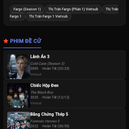
Fargo (Season 1)
Thị Trấn Fargo (Phần 1) Vietsub
Thị Trấn
Fargo 1
Thị Trấn Fargo 1 Vietsub
PHIM ĐỀ CỬ
Lãnh Án 3
Cold Case (Season 3)
2005
Hoàn Tất (23/23)
Vietsub
Chiếc Hộp Đen
The Black Box
2025
Hoàn Tất (12/12)
Vietsub
Bằng Chứng Thép 5
Forensic Heroes 5
2022
Hoàn Tất (30/30)