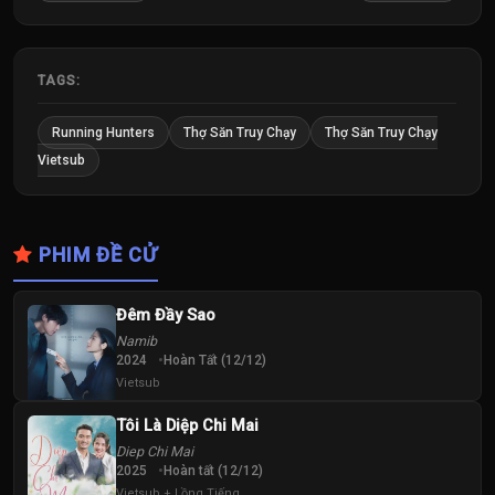
TAGS:
Running Hunters
Thợ Săn Truy Chạy
Thợ Săn Truy Chạy
Vietsub
PHIM ĐỀ CỬ
Đêm Đầy Sao
Namib
2024
Hoàn Tất (12/12)
Vietsub
Tôi Là Diệp Chi Mai
Diep Chi Mai
2025
Hoàn tất (12/12)
Vietsub + Lồng Tiếng