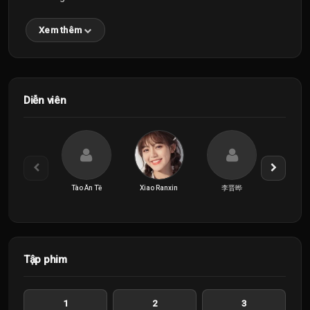
Xem thêm
Diễn viên
Tào Ân Tề
Xiao Ranxin
李晋晔
罗予
Tập phim
1
2
3