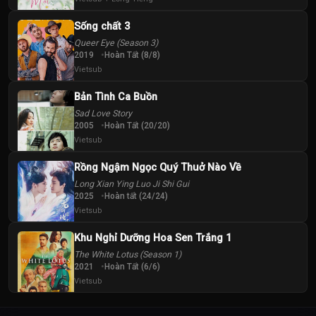
Sống chất 3
Queer Eye (Season 3)
2019
Hoàn Tất (8/8)
Vietsub
Bản Tình Ca Buồn
Sad Love Story
2005
Hoàn Tất (20/20)
Vietsub
Rồng Ngậm Ngọc Quý Thuở Nào Về
Long Xian Ying Luo Ji Shi Gui
2025
Hoàn tất (24/24)
Vietsub
Khu Nghỉ Dưỡng Hoa Sen Trắng 1
The White Lotus (Season 1)
2021
Hoàn Tất (6/6)
Vietsub