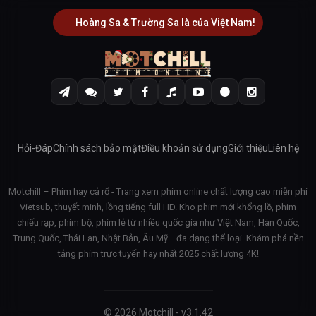
Hoàng Sa & Trường Sa là của Việt Nam!
Hỏi-Đáp
Chính sách bảo mật
Điều khoản sử dụng
Giới thiệu
Liên hệ
Motchill – Phim hay cả rổ - Trang xem phim online chất lượng cao miễn phí
Vietsub, thuyết minh, lồng tiếng full HD. Kho phim mới khổng lồ, phim
chiếu rạp, phim bộ, phim lẻ từ nhiều quốc gia như Việt Nam, Hàn Quốc,
Trung Quốc, Thái Lan, Nhật Bản, Âu Mỹ… đa dạng thể loại. Khám phá nền
tảng phim trực tuyến hay nhất 2025 chất lượng 4K!
© 2026 Motchill - v3.1.42