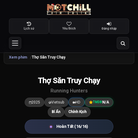
Lịch sử
Yêu thích
Đăng nhập
Xem phim
Thợ Săn Truy Chạy
Thợ Săn Truy Chạy
7.5
/10
Running Hunters
2025
Vietsub
HD
N/A
TMDB
Bí Ẩn
Chính Kịch
Hoàn Tất (16/16)