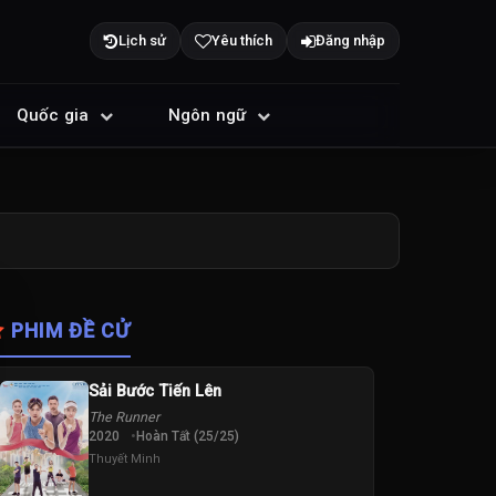
Lịch sử
Yêu thích
Đăng nhập
Quốc gia
Ngôn ngữ
PHIM ĐỀ CỬ
Sải Bước Tiến Lên
The Runner
2020
Hoàn Tất (25/25)
Thuyết Minh