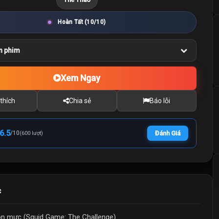
Hoàn Tất (10/10)
n phim
Xem Ngay
thích
Chia sẻ
Báo lỗi
6.5
/
10
Đánh Giá
(600 lượt)
c
on mực (Squid Game: The Challenge)