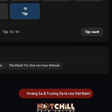
10
Tập
Tập 10 / 10
Tập sau
ực
Thử thách Trò chơi con mực Vietsub
Hoàng Sa & Trường Sa là của Việt Nam!