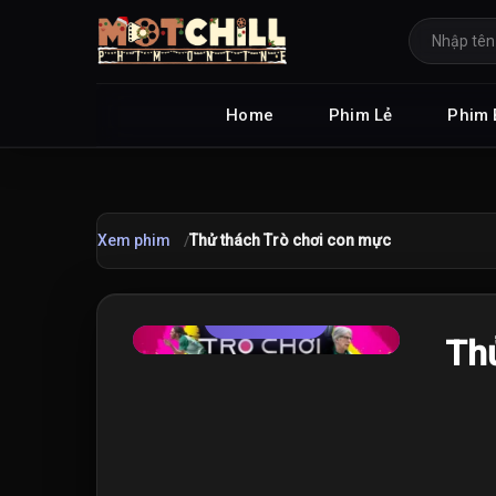
Home
Phim Lẻ
Phim 
Xem phim
Thử thách Trò chơi con mực
TRAILER
★
Th
6.5
/10