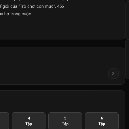
ế giới của "Trò chơi con mực", 456
a họ trong cuộc...
4
5
6
Tập
Tập
Tập