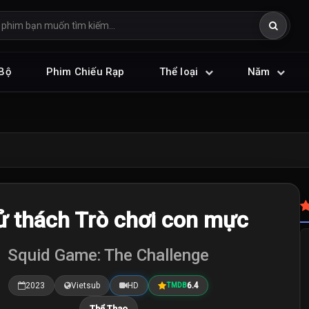
Bộ
Phim Chiếu Rạp
Thể loại
Năm
ử thách Trò chơi con mực
Squid Game: The Challenge
2023
Vietsub
HD
6.4
TMDB
Thể Thao