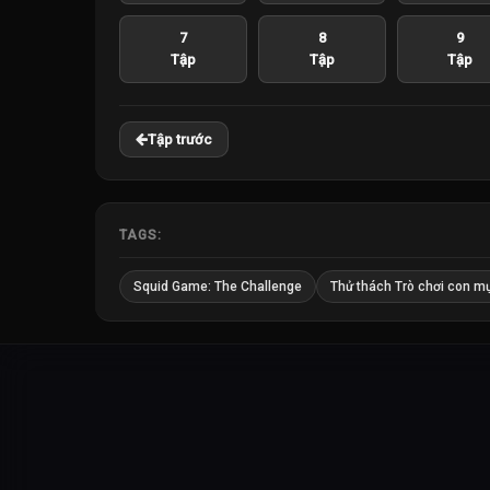
7
8
9
Tập
Tập
Tập
Tập trước
TAGS:
Squid Game: The Challenge
Thử thách Trò chơi con m