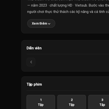
— năm 2023 · chất lượng HD · Vietsub. Bước vào th
người chơi thực thử thách các kỹ năng và cá tính củ
Xem thêm
Diễn viên
Tập phim
1
2
3
Tập
Tập
Tập