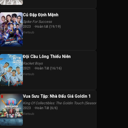
Cú Đập Định Mệnh
Spike For Success
2023
Hoàn tất (19/19)
Vietsub
Đội Cầu Lông Thiếu Niên
Racket Boys
2021
Hoàn Tất (16/16)
Vietsub
Vua Sưu Tập: Nhà Đấu Giá Goldin 1
King Of Collectibles: The Goldin Touch (Season 1)
2023
Hoàn Tất (6/6)
Vietsub