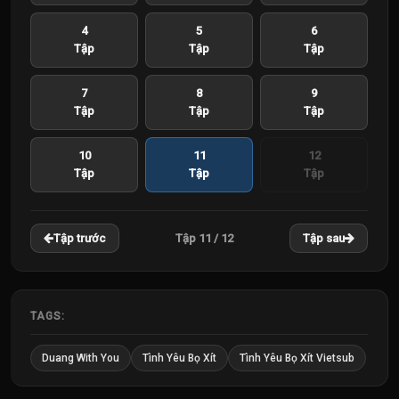
4
5
6
Tập
Tập
Tập
7
8
9
Tập
Tập
Tập
10
11
12
Tập
Tập
Tập
Tập 11 / 12
Tập trước
Tập sau
TAGS:
Duang With You
Tình Yêu Bọ Xít
Tình Yêu Bọ Xít Vietsub