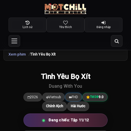
Lịch sử
Yêu thích
Đăng nhập
Xem phim
Tình Yêu Bọ Xít
TRAILER
Tình Yêu Bọ Xít
9.5
/10
Duang With You
2026
Vietsub
FHD
9.0
TMDB
Chính Kịch
Hài Hước
Đang chiếu: Tập 11/12