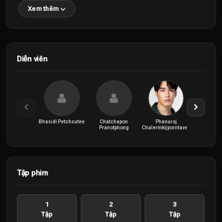
Xem thêm
Diễn viên
Bhasidi Petchsutee
Chatchapon
Phanuroj
Phoovitc
Pranotphong
Chalermkijporntavee
Tập phim
1
2
3
Tập
Tập
Tập