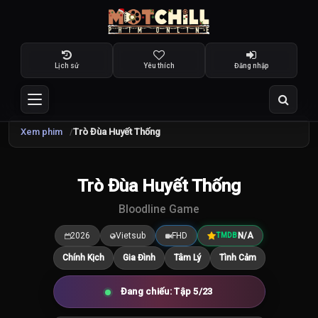
Lịch sử
Yêu thích
Đăng nhập
Xem phim
Trò Đùa Huyết Thống
TRAILER
Trò Đùa Huyết Thống
7.5
/10
Bloodline Game
2026
Vietsub
FHD
N/A
TMDB
Chính Kịch
Gia Đình
Tâm Lý
Tình Cảm
Đang chiếu: Tập 5/23