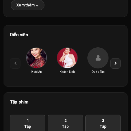
Xem thêm
Diễn viên
Hoài An
Khánh Linh
Quốc Tân
Song D
Tập phim
1
2
3
Tập
Tập
Tập