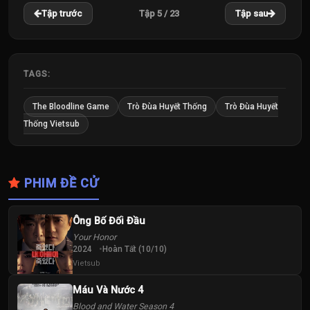
22
23
Tập 5 / 23
Tập trước
Tập sau
Tập
Tập
TAGS:
The Bloodline Game
Trò Đùa Huyết Thống
Trò Đùa Huyết
Thống Vietsub
PHIM ĐỀ CỬ
Ông Bố Đối Đầu
Your Honor
2024
Hoàn Tất (10/10)
Vietsub
Máu Và Nước 4
Blood and Water Season 4