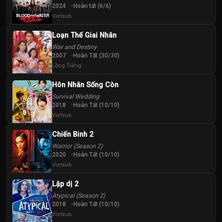
2024
Hoàn tất (6/6)
Vietsub
Loạn Thế Giai Nhân
War and Destiny
2007
Hoàn Tất (30/30)
Lồng Tiếng
Hôn Nhân Sống Còn
Survival Wedding
2018
Hoàn Tất (10/10)
Vietsub
Chiến Binh 2
Warrior (Season 2)
2020
Hoàn Tất (10/10)
Vietsub
Lập dị 2
Atypical (Season 2)
2018
Hoàn Tất (10/10)
Vietsub