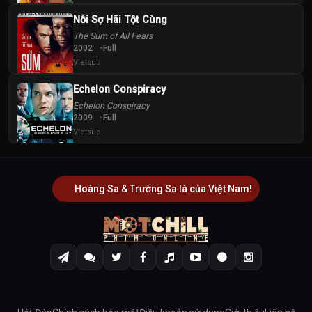
Nỗi Sợ Hãi Tột Cùng
The Sum of All Fears
2002
Full
Vietsub
Echelon Conspiracy
Echelon Conspiracy
2009
Full
Vietsub
Hoàng Sa & Trường Sa là của Việt Nam!