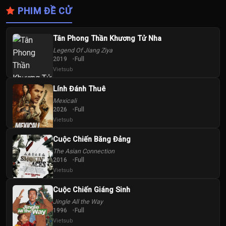
PHIM ĐỀ CỬ
Tân Phong Thần Khương Tử Nha
Legend Of Jiang Ziya
2019
Full
Vietsub
Lính Đánh Thuê
Mexicali
2026
Full
Vietsub
Cuộc Chiến Băng Đảng
The Asian Connection
2016
Full
Vietsub
Cuộc Chiến Giáng Sinh
Jingle All the Way
1996
Full
Vietsub