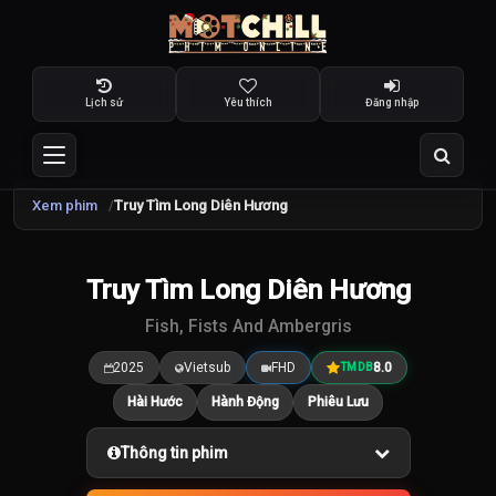
Lịch sử
Yêu thích
Đăng nhập
Xem phim
Truy Tìm Long Diên Hương
TRAILER
Truy Tìm Long Diên Hương
8.4
/10
Fish, Fists And Ambergris
2025
Vietsub
FHD
8.0
TMDB
Hài Hước
Hành Động
Phiêu Lưu
Thông tin phim