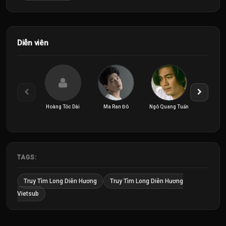
Diễn viên
Hoàng Tóc Dài
Ma Ran Đô
Ngô Quang Tuấn
Nguyên
TAGS:
Truy Tìm Long Diên Hương
Truy Tìm Long Diên Hương
Vietsub