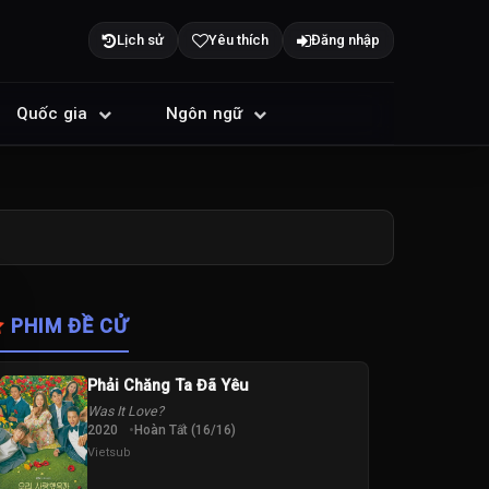
Lịch sử
Yêu thích
Đăng nhập
Quốc gia
Ngôn ngữ
PHIM ĐỀ CỬ
Phải Chăng Ta Đã Yêu
Was It Love?
2020
Hoàn Tất (16/16)
Vietsub