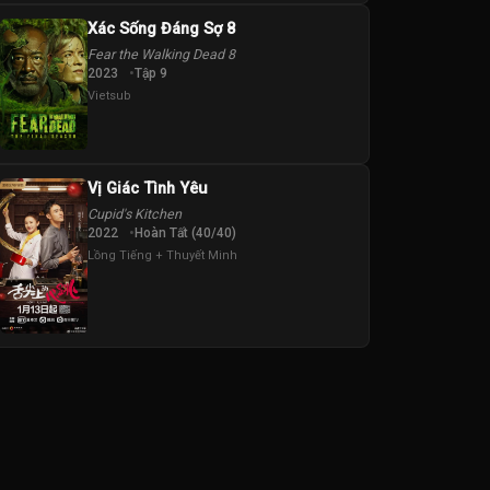
Xác Sống Đáng Sợ 8
Fear the Walking Dead 8
2023
Tập 9
Vietsub
Vị Giác Tình Yêu
Cupid's Kitchen
2022
Hoàn Tất (40/40)
Lồng Tiếng + Thuyết Minh