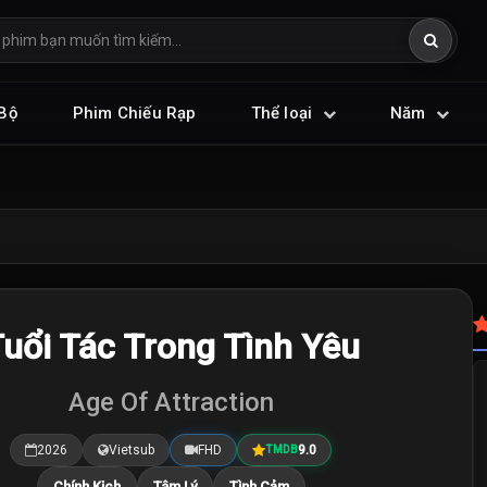
Bộ
Phim Chiếu Rạp
Thể loại
Năm
uổi Tác Trong Tình Yêu
Age Of Attraction
2026
Vietsub
FHD
9.0
TMDB
Chính Kịch
Tâm Lý
Tình Cảm