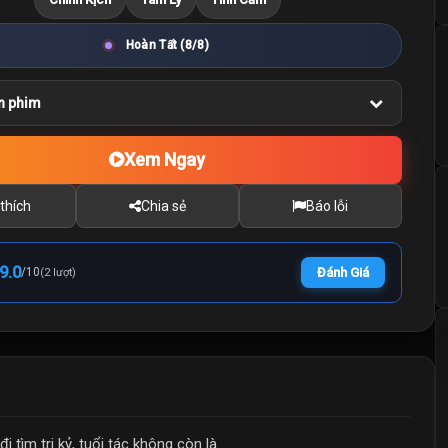
Hoàn Tất (8/8)
n phim
Xem Ngay
thích
Chia sẻ
Báo lỗi
9.0
/
10
Đánh Giá
(2 lượt)
 tìm tri kỷ, tuổi tác không còn là