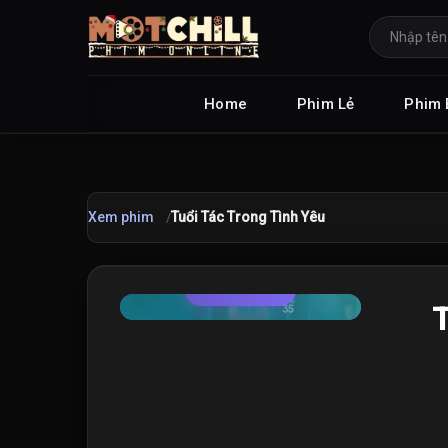
Home
Phim Lẻ
Phim 
Xem phim
Tuổi Tác Trong Tình Yêu
TRAILER
★
T
9.0
/10