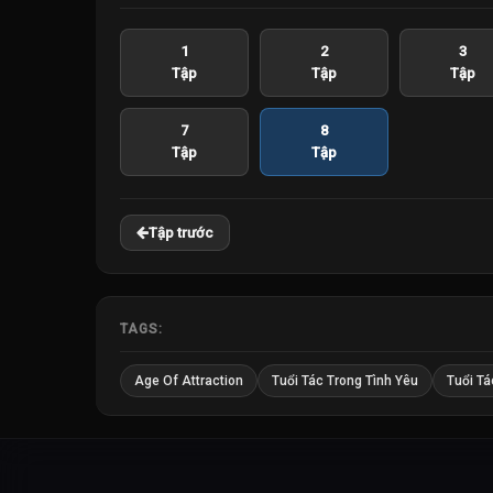
1
2
3
Tập
Tập
Tập
7
8
Tập
Tập
Tập trước
TAGS:
Age Of Attraction
Tuổi Tác Trong Tình Yêu
Tuổi Tá