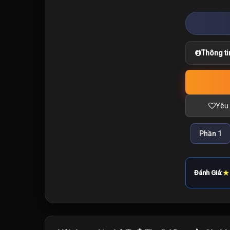
Thông ti
Yêu 
Phần 1
★
Đánh Giá: