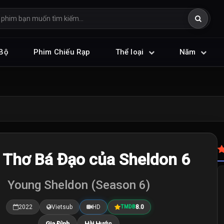
Bộ
Phim Chiếu Rạp
Thể loại
Năm
 Thơ Bá Đạo của Sheldon 6
Young Sheldon (Season 6)
2022
Vietsub
HD
8.0
TMDB
Gia Đình
Hài Hước