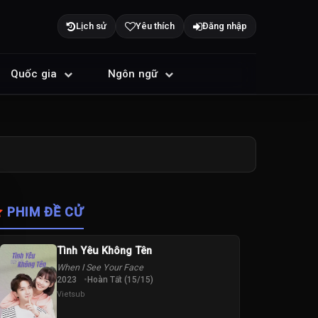
Lịch sử
Yêu thích
Đăng nhập
Quốc gia
Ngôn ngữ
PHIM ĐỀ CỬ
Tình Yêu Không Tên
When I See Your Face
2023
Hoàn Tất (15/15)
Vietsub