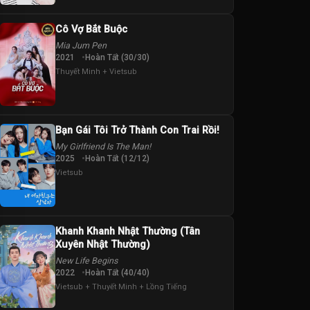
Cô Vợ Bắt Buộc
Mia Jum Pen
2021
Hoàn Tất (30/30)
Thuyết Minh + Vietsub
Bạn Gái Tôi Trở Thành Con Trai Rồi!
My Girlfriend Is The Man!
2025
Hoàn Tất (12/12)
Vietsub
Khanh Khanh Nhật Thường (Tân
Xuyên Nhật Thường)
New Life Begins
2022
Hoàn Tất (40/40)
Vietsub + Thuyết Minh + Lồng Tiếng