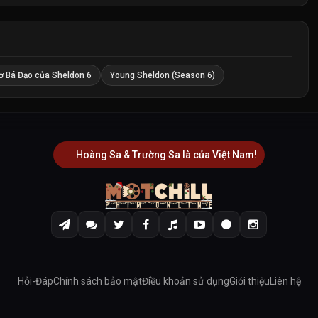
ơ Bá Đạo của Sheldon 6
Young Sheldon (Season 6)
Hoàng Sa & Trường Sa là của Việt Nam!
Hỏi-Đáp
Chính sách bảo mật
Điều khoản sử dụng
Giới thiệu
Liên hệ