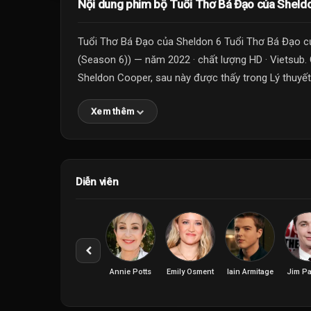
Nội dung phim bộ Tuổi Thơ Bá Đạo của Sheld
Tuổi Thơ Bá Đạo của Sheldon 6 Tuổi Thơ Bá Đạo c
(Season 6)) — năm 2022 · chất lượng HD · Vietsub. 
Sheldon Cooper, sau này được thấy trong Lý thuyết 
Xem thêm
Diễn viên
Annie Potts
Emily Osment
Iain Armitage
Jim P