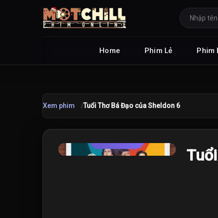
Home
Phim Lẻ
Phim 
Xem phim
Tuổi Thơ Bá Đạo của Sheldon 6
TRAILER
★
Tuổi
8.0
/10