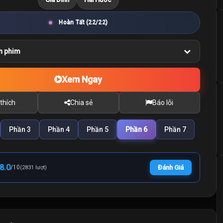
Hoàn Tất (22/22)
n phim
Xem Ngay
thích
Chia sẻ
Báo lỗi
Phần 3
Phần 4
Phần 5
Phần 6
Phần 7
8.0
/
10
Đánh Giá
(2831 lượt)