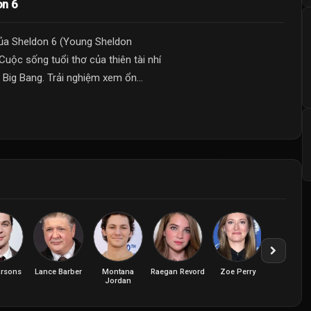
on 6
ủa Sheldon 6 (Young Sheldon
Cuộc sống tuổi thơ của thiên tài nhí
Big Bang. Trải nghiệm xem ổn...
arsons
Lance Barber
Montana
Raegan Revord
Zoe Perry
Jordan