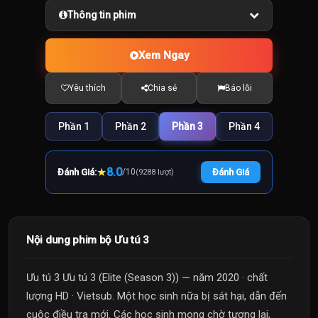
Thông tin phim
Xem Ngay
Yêu thích
Chia sẻ
Báo lỗi
Phần 1
Phần 2
Phần 3
Phần 4
★
8.0
Đánh Giá:
/
10
Đánh Giá
(9288 lượt)
Nội dung phim bộ Ưu tú 3
Ưu tú 3 Ưu tú 3 (Elite (Season 3)) — năm 2020 · chất
lượng HD · Vietsub. Một học sinh nữa bị sát hại, dẫn đến
cuộc điều tra mới. Các học sinh mong chờ tương lai,