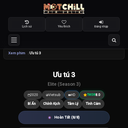
Lịch sử
Yêu thích
Đăng nhập
Xem phim
Ưu tú 3
Ưu tú 3
8.0
/10
Elite (Season 3)
2020
Vietsub
HD
8.0
TMDB
Bí Ẩn
Chính Kịch
Tâm Lý
Tình Cảm
Hoàn Tất (8/8)