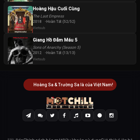
Hoàng Hậu Cuối Cùng
The Last Empress
2018
Hoàn Tất (52/52)
Vietsub
Giang Hồ Đẫm Máu 5
Sons of Anarchy (Season 5)
2012
Hoàn Tất (13/13)
Vietsub
Hoàng Sa & Trường Sa là của Việt Nam!