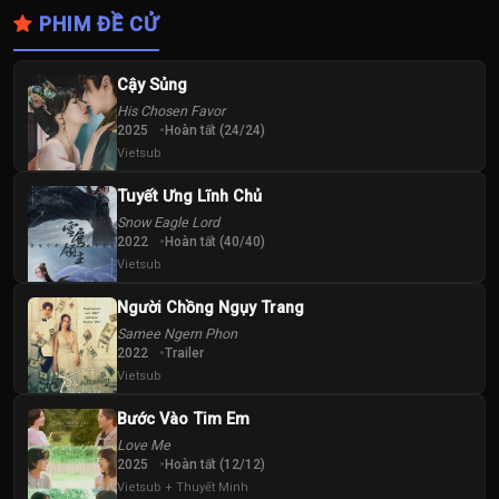
PHIM ĐỀ CỬ
Cậy Sủng
His Chosen Favor
2025
Hoàn tất (24/24)
Vietsub
Tuyết Ưng Lĩnh Chủ
Snow Eagle Lord
2022
Hoàn tất (40/40)
Vietsub
Người Chồng Ngụy Trang
Samee Ngern Phon
2022
Trailer
Vietsub
Bước Vào Tim Em
Love Me
2025
Hoàn tất (12/12)
Vietsub + Thuyết Minh