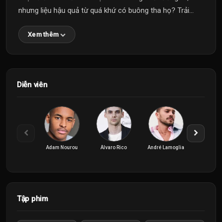
nhưng liệu hậu quả từ quá khứ có buông tha họ? Trải...
Xem thêm
Diễn viên
Adam Nourou
Álvaro Rico
André Lamoglia
Andrés Ve
Tập phim