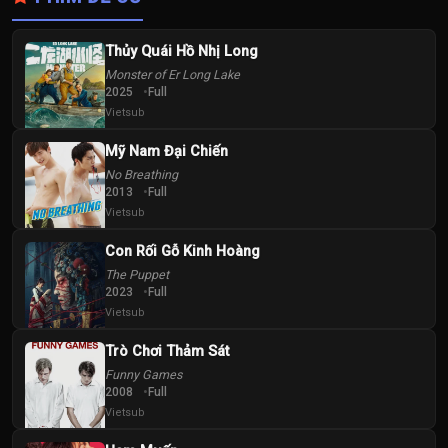
Thủy Quái Hồ Nhị Long
Monster of Er Long Lake
2025
Full
Vietsub
Mỹ Nam Đại Chiến
No Breathing
2013
Full
Vietsub
Con Rối Gỗ Kinh Hoàng
The Puppet
2023
Full
Vietsub
Trò Chơi Thảm Sát
Funny Games
2008
Full
Vietsub