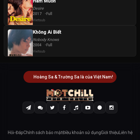
Ham Muốn
Desire
2017
Full
Vietsub
Không Ai Biết
Nobody Knows
2004
Full
Vietsub
Hoàng Sa & Trường Sa là của Việt Nam!
Hỏi-Đáp
Chính sách bảo mật
Điều khoản sử dụng
Giới thiệu
Liên hệ