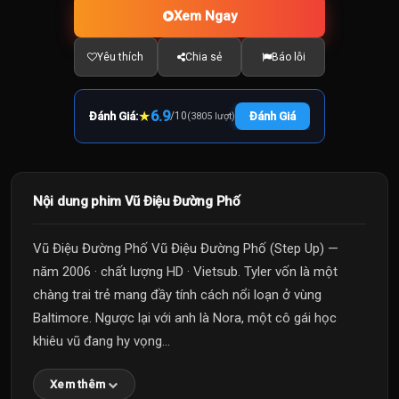
Xem Ngay
Yêu thích
Chia sẻ
Báo lỗi
★
6.9
Đánh Giá:
/
10
Đánh Giá
(3805 lượt)
Nội dung phim Vũ Điệu Đường Phố
Vũ Điệu Đường Phố Vũ Điệu Đường Phố (Step Up) —
năm 2006 · chất lượng HD · Vietsub. Tyler vốn là một
chàng trai trẻ mang đầy tính cách nổi loạn ở vùng
Baltimore. Ngược lại với anh là Nora, một cô gái học
khiêu vũ đang hy vọng...
Xem thêm