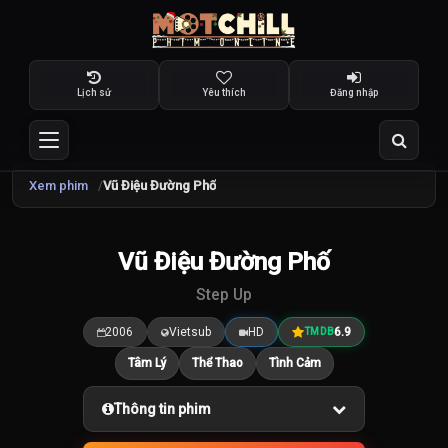
Lịch sử
Yêu thích
Đăng nhập
Xem phim
Vũ Điệu Đường Phố
TRAILER
Vũ Điệu Đường Phố
6.9
/10
Step Up
2006
Vietsub
HD
6.9
TMDB
Tâm Lý
Thể Thao
Tình Cảm
Thông tin phim