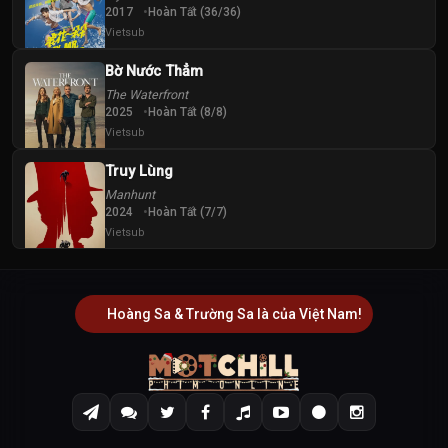
2017
Hoàn Tất (36/36)
Vietsub
Bờ Nước Thẳm
The Waterfront
2025
Hoàn Tất (8/8)
Vietsub
Truy Lùng
Manhunt
2024
Hoàn Tất (7/7)
Vietsub
Hoàng Sa & Trường Sa là của Việt Nam!