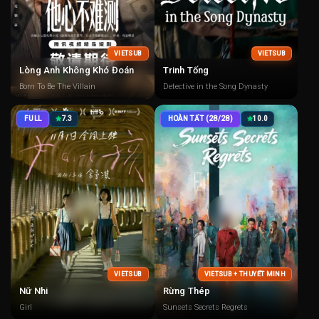
VIETSUB
VIETSUB
Lòng Anh Không Khó Đoán
Trinh Tống
Born To Be The Villain
Detective in the Song Dynasty
FULL
7.3
HOÀN TẤT (28/28)
10.0
VIETSUB
VIETSUB + THUYẾT MINH
Nữ Nhi
Rừng Thép
Girl
Sunsets Secrets Regrets