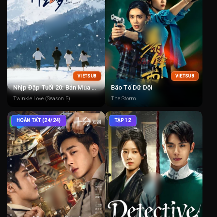
VIETSUB
VIETSUB
Nhịp Đập Tuổi 20: Bản Mùa Đông 5
Bão Tố Dữ Dội
Twinkle Love (Season 5)
The Storm
HOÀN TẤT (24/24)
TẬP 12