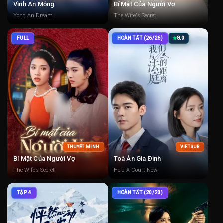
Vĩnh An Mộng
Bí Mật Của Người Vợ
Yong An Dream
The Wife's Secret
FULL
HOÀN TẤT (26/26)
8.0
THUYẾT MINH
VIETSUB
Bí Mật Của Người Vợ
Toà Án Gia Đình
The Wife’s Secret
Hold A Court Now
TẬP 4
HOÀN TẤT (20/20)