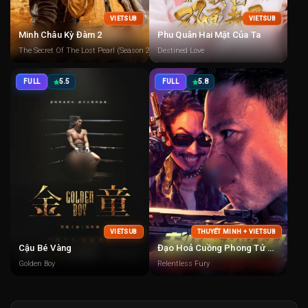
VIETSUB
VIETSUB
Minh Châu Kỳ Đàm 2
Phu Quân Hai Mặt Của Ta
The Secret Of The Lost Pearl (Season 2)
Destined Love
FULL
5.5
FULL
5.8
VIETSUB
THUYẾT MINH + VIETSUB
Cậu Bé Vàng
Đạo Hoả Cuồng Phong Tử Địa
Golden Boy
Relentless Fury