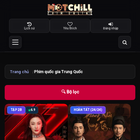
Lịch sử
Yêu thích
Đăng nhập
Trang chủ
Phim quốc gia Trung Quốc
🔍 Bộ lọc
TẬP 2B
6.9
HOÀN TẤT (24/24)