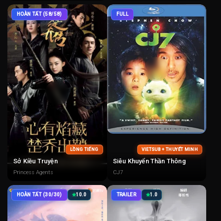
HOÀN TẤT (58/58)
FULL
LỒNG TIẾNG
VIETSUB + THUYẾT MINH
Sở Kiều Truyện
Siêu Khuyển Thần Thông
Princess Agents
CJ7
HOÀN TẤT (30/30)
10.0
TRAILER
1.0