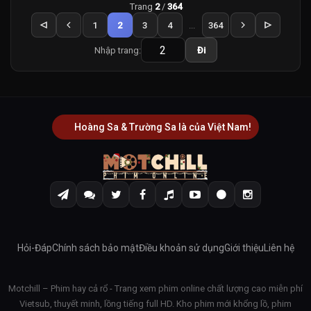
Trang
2
/
364
1
2
3
4
...
364
Nhập trang:
Đi
Hoàng Sa & Trường Sa là của Việt Nam!
Hỏi-Đáp
Chính sách bảo mật
Điều khoản sử dụng
Giới thiệu
Liên hệ
Motchill – Phim hay cả rổ - Trang xem phim online chất lượng cao miễn phí
Vietsub, thuyết minh, lồng tiếng full HD. Kho phim mới khổng lồ, phim