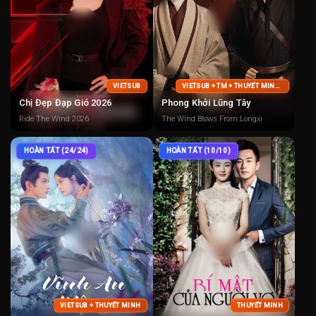
VIETSUB
VIETSUB + TM + THUYẾT MINH + LỒNG TIẾNG
Chị Đẹp Đạp Gió 2026
Phong Khởi Lũng Tây
Ride The Wind 2026
The Wind Blows From Longxi
HOÀN TẤT (24/24)
HOÀN TẤT (10/10)
VIETSUB + THUYẾT MINH
THUYẾT MINH