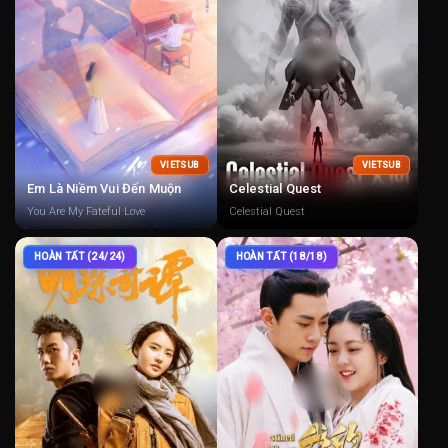
VIETSUB
VIETSUB
Em Là Niềm Vui Đến Muộn
Celestial Quest
You Are My Fateful Love
Celestial Quest
HOÀN TẤT (24/24)
HOÀN TẤT (18/18)