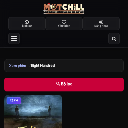
Lịch sử
Yêu thích
Đăng nhập
Xem phim
Eight Hundred
🔍 Bộ lọc
TẬP 4