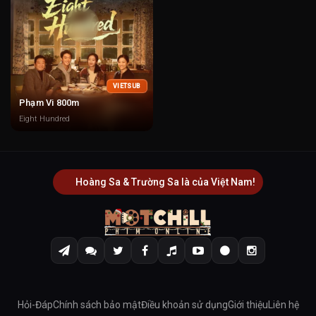
VIETSUB
Phạm Vi 800m
Eight Hundred
Hoàng Sa & Trường Sa là của Việt Nam!
Hỏi-Đáp
Chính sách bảo mật
Điều khoản sử dụng
Giới thiệu
Liên hệ