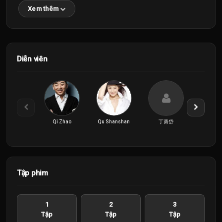
Xem thêm
Diễn viên
Qi Zhao
Qu Shanshan
丁勇岱
何奉
Tập phim
1
2
3
Tập
Tập
Tập