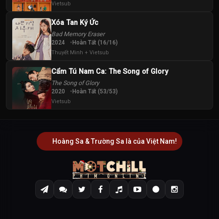
Vietsub
Xóa Tan Ký Ức
Bad Memory Eraser
2024
Hoàn Tất (16/16)
Thuyết Minh + Vietsub
Cẩm Tú Nam Ca: The Song of Glory
The Song of Glory
2020
Hoàn Tất (53/53)
Vietsub
Hoàng Sa & Trường Sa là của Việt Nam!