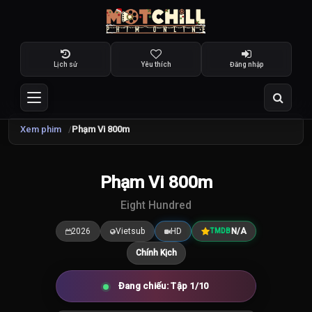
Lịch sử
Yêu thích
Đăng nhập
Xem phim
Phạm Vi 800m
Phạm Vi 800m
7.5
/10
Eight Hundred
2026
Vietsub
HD
N/A
TMDB
Chính Kịch
Đang chiếu: Tập 1/10