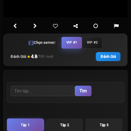
Chọn server:
VIP #1
VIP #2
★
4.8
Đánh Giá:
Đánh Giá
/
10
(
1
lượt)
Tìm
Tập 1
Tập 2
Tập 3