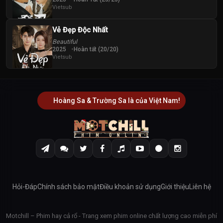
Vietsub
Vẻ Đẹp Độc Nhất
Beautiful
2025
Hoàn tất (20/20)
Vietsub
Hoàng Sa & Trường Sa là của Việt Nam!
Hỏi-Đáp
Chính sách bảo mật
Điều khoản sử dụng
Giới thiệu
Liên hệ
Motchill – Phim hay cả rổ - Trang xem phim online chất lượng cao miễn phí