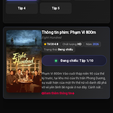
Tập 4
Tập 5
Thông tin phim: Phạm Vi 800m
Eight Hundred
4.8
Chất lượng:
HD
Năm:
2026
TMDB
Trạng thái:
Đang chiếu
Đang chiếu: Tập 1/10
Phạm Vi 800m Vào cuối thập niên 90 của thế
kỷ trước, tại khu mỏ của thị trấn Phong Dương,
sự xuất hiện của một thi thể nữ vô danh đã phá
vỡ vẻ yên bình bề ngoài ở nơi đây. Cảnh sát
Trần Hồng Binh lập tức tiến hành...
Xem thêm thông tin