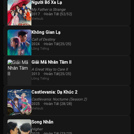
Người Bố Xa Lạ
My Father is Strange
2017
Hoàn Tất (52/52)
Vietsub
Không Gian Lạ
Call of Destiny
2024
Hoàn Tất(25/25)
Lồng Tiếng
Giải Mã Nhân Tâm II
A Great Way to Care II
2013
Hoàn Tất(25/25)
Lồng Tiếng
Castlevania: Dạ Khúc 2
Castlevania: Nocturne (Season 2)
2025
Hoàn Tất (28/28)
Vietsub
Song Nhẫn
Higher
2025
Hoàn Tất (23/23)