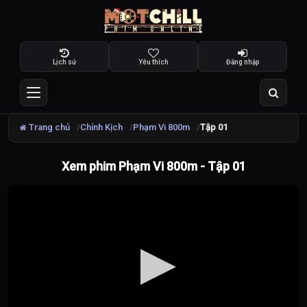
Lịch sử
Yêu thích
Đăng nhập
Trang chủ
Chính Kịch
Phạm Vi 800m
Tập 01
Xem phim Phạm Vi 800m - Tập 01
Đang
tải
video...