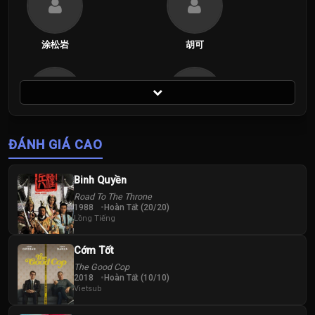
涂松岩
胡可
蘇鑫
许凯
ĐÁNH GIÁ CAO
Binh Quyền
Road To The Throne
1988
Hoàn Tất (20/20)
Lồng Tiếng
邓恩熙
Cớm Tốt
The Good Cop
2018
Hoàn Tất (10/10)
Vietsub