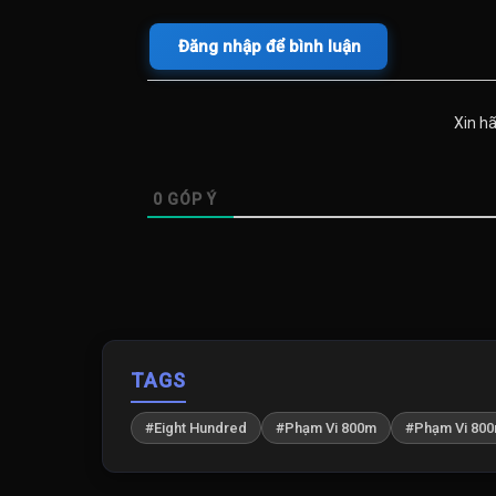
Đăng nhập để bình luận
Xin h
0
GÓP Ý
TAGS
#Eight Hundred
#Phạm Vi 800m
#Phạm Vi 800