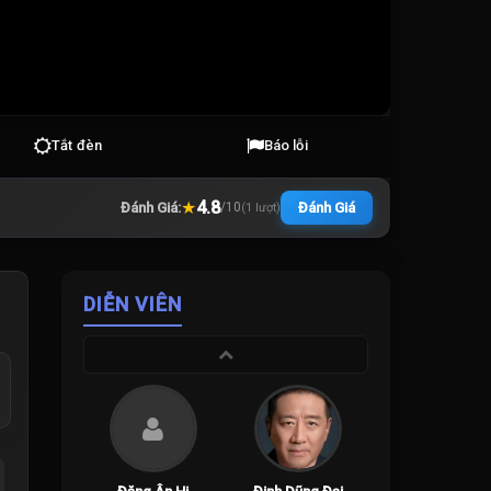
Tắt đèn
Báo lỗi
★
4.8
Đánh Giá:
Đánh Giá
/
10
(
1
lượt)
DIỄN VIÊN