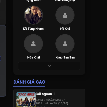
Đặng Ân Hi
Đinh Dũng Đại
Đồ Tùng Nham
Hồ Khả
Hứa Khải
Khúc San San
ĐÁNH GIÁ CAO
Gái ngoan 1
Good Girls (Season 1)
2018
Hoàn Tất (10/10)