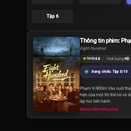
Tập 6
Thông tin phim: Ph
Eight Hundred
4.8
Chất lượng:
HD
TMDB
Đang chiếu: Tập 3/10
Phạm Vi 800m Vào cuối thập 
hiện của một thi thể nữ vô 
lập tức tiến hành...
Xem thêm thông tin