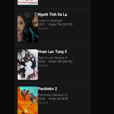
Người Tình Xa Lạ
Lover or Stranger
2021
Hoàn Tất (29/29)
Vietsub
Hoạn Lạc Tụng 5
Ode to Joy Season 5
2024
Hoàn Tất (34/34)
Vietsub
Pachinko 2
Pachinko (Season 2)
2024
Hoàn tất (8/8)
Vietsub