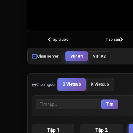
Volume
100%
Tập trước
Tập sau
Chọn server:
VIP #1
VIP #2
O Vietsub
K Vietsub
Chọn nguồn:
Tìm
Tập 1
Tập 2