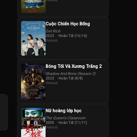
Vietsub
Cuộc Chiến Học Bổng
Get Rich
2023
Hoàn Tất (16/16)
Vietsub
Bóng Tối Và Xương Trắng 2
Shadow And Bone (Season 2)
2023
Hoàn Tất (8/8)
Vietsub
Nữ hoàng lớp học
The Queen's Classroom
2005
Hoàn Tất (11/11)
Vietsub