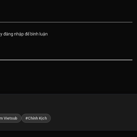
ãy đăng nhập để bình luận
m Vietsub
#Chính Kịch