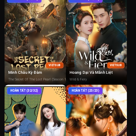
VIETSUB
VIETSUB
Minh Châu Kỳ Đàm
Hoang Dại Và Mãnh Liệt
The Secret Of The Lost Pearl (Season 1)
Wild & Fiery
HOÀN TẤT (32/32)
HOÀN TẤT (23/23)