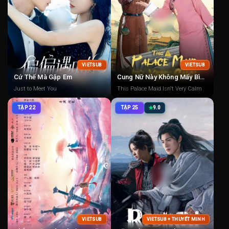
VIETSUB
VIETSUB
Cứ Thế Mà Gặp Em
Cung Nữ Này Không Mấy Bình Tĩnh
Just to Meet You
This Palace Maid Isn't Very Calm
TẬP 22
TẬP 25
9.0
VIETSUB
VIETSUB + THUYẾT MINH