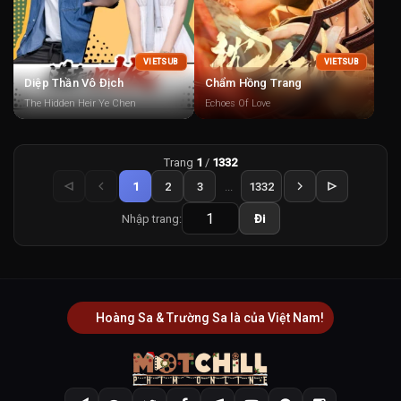
VIETSUB
VIETSUB
Diệp Thần Vô Địch
Chẩm Hồng Trang
The Hidden Heir Ye Chen
Echoes Of Love
Trang
1
/
1332
1
2
3
...
1332
Nhập trang:
Đi
Hoàng Sa & Trường Sa là của Việt Nam!