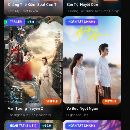
Chẳng Thể Kiểm Soát Con Tim
Săn Tội Huyết Oán
Lose My Heart to You
Hunting For Crime: Red Deep Grudge
TRAILER
8.0
HOÀN TẤT (24/24)
VIETSUB
VIETSUB
Vân Tương Truyện 2
Vỏ Bọc Ngọt Ngào
The Ingenious One (Season 2)
Sugar And Lies
HOÀN TẤT (31/31)
10.0
HOÀN TẤT (24/24)