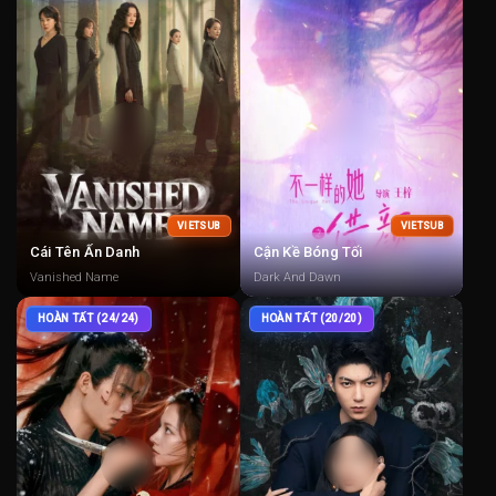
VIETSUB
VIETSUB
Cái Tên Ẩn Danh
Cận Kề Bóng Tối
Vanished Name
Dark And Dawn
HOÀN TẤT (24/24)
HOÀN TẤT (20/20)