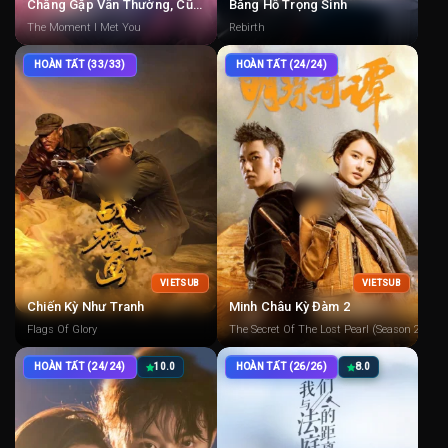
Chẳng Gặp Vân Thường, Cũng Chẳng Gặp Người
Băng Hồ Trọng Sinh
The Moment I Met You
Rebirth
HOÀN TẤT (33/33)
HOÀN TẤT (24/24)
VIETSUB
VIETSUB
Chiến Kỳ Như Tranh
Minh Châu Kỳ Đàm 2
Flags Of Glory
The Secret Of The Lost Pearl (Season 2)
HOÀN TẤT (24/24)
10.0
HOÀN TẤT (26/26)
8.0