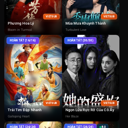
VIETSUB
VIETSUB
Phương Hoa Lý
Mùa Mưa Khuynh Thành
Bloom in Turmoil
Turbulent Love
HOÀN TẤT (16/16)
HOÀN TẤT (30/30)
VIETSUB
VIETSUB
Trái Tim Đập Nhanh
Ngọn Lửa Rực Rỡ Của Cô Ấy
Galloping Heart
Her Blaze
HOÀN TẤT (24/24)
HOÀN TẤT (24/24)
8.0