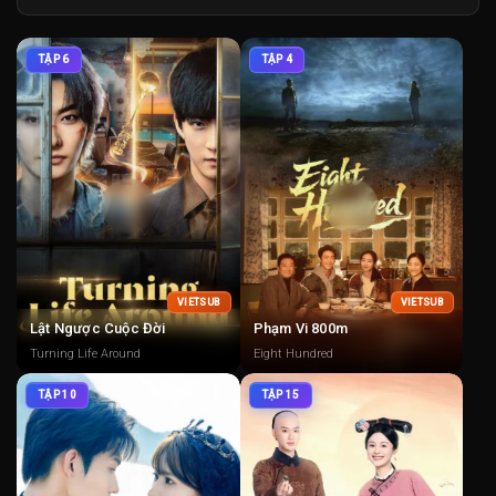
TẬP 6
TẬP 4
VIETSUB
VIETSUB
Lật Ngược Cuộc Đời
Phạm Vi 800m
Turning Life Around
Eight Hundred
TẬP 10
TẬP 15