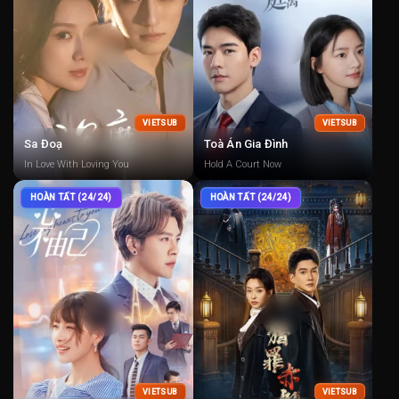
VIETSUB
VIETSUB
Sa Đoạ
Toà Án Gia Đình
In Love With Loving You
Hold A Court Now
HOÀN TẤT (24/24)
HOÀN TẤT (24/24)
VIETSUB
VIETSUB