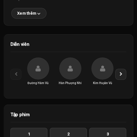
Xem thêm
Diễn viên
Đường Hâm Vũ
Hàn Phượng Nhi
Kim Huyền Vũ
Lữ Minh
Tập phim
1
2
3