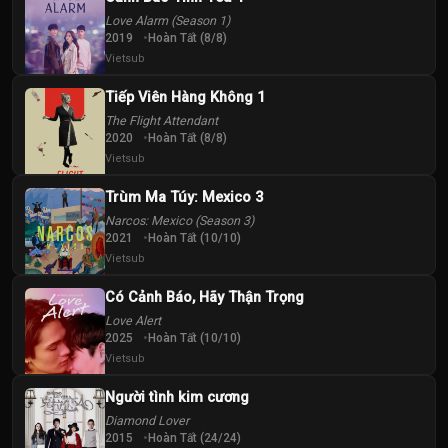
Love Alarm (Season 1)
2019
Hoàn Tất (8/8)
Vietsub
Tiếp Viên Hàng Không 1
The Flight Attendant
2020
Hoàn Tất (8/8)
Vietsub
Trùm Ma Túy: Mexico 3
Narcos: Mexico (Season 3)
2021
Hoàn Tất (10/10)
Vietsub
Có Cảnh Báo, Hãy Thận Trọng
Love Alert
2025
Hoàn Tất (10/10)
Vietsub
Người tình kim cương
Diamond Lover
2015
Hoàn Tất (24/24)