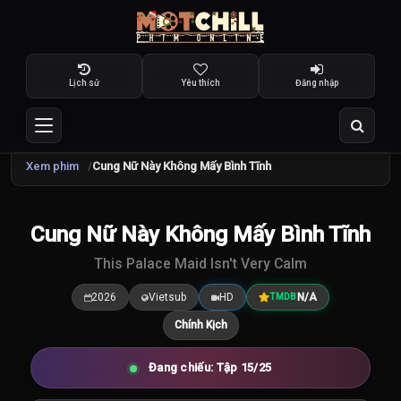
Lịch sử
Yêu thích
Đăng nhập
Xem phim
Cung Nữ Này Không Mấy Bình Tĩnh
Cung Nữ Này Không Mấy Bình Tĩnh
7.5
/10
This Palace Maid Isn't Very Calm
2026
Vietsub
HD
N/A
TMDB
Chính Kịch
Đang chiếu: Tập 15/25