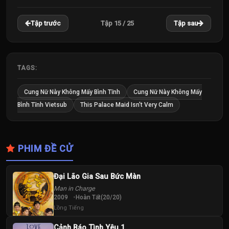
22
23
24
Tập 15 / 25
Tập trước
Tập sau
Tập
Tập
Tập
25
Tập
TAGS:
Cung Nữ Này Không Mấy Bình Tĩnh
Cung Nữ Này Không Mấy
Bình Tĩnh Vietsub
This Palace Maid Isn't Very Calm
PHIM ĐỀ CỬ
Đại Lão Gia Sau Bức Màn
Man in Charge
2009
Hoàn Tất(20/20)
Lồng Tiếng
Cảnh Báo Tình Yêu 1