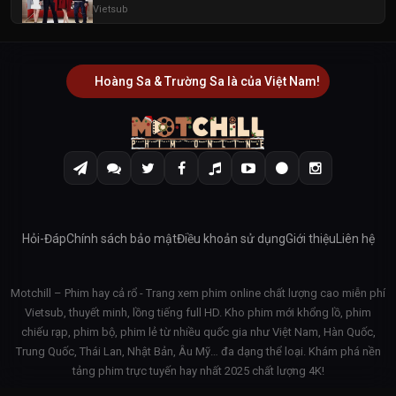
Vietsub
Hoàng Sa & Trường Sa là của Việt Nam!
Hỏi-Đáp
Chính sách bảo mật
Điều khoản sử dụng
Giới thiệu
Liên hệ
Motchill – Phim hay cả rổ - Trang xem phim online chất lượng cao miễn phí
Vietsub, thuyết minh, lồng tiếng full HD. Kho phim mới khổng lồ, phim
chiếu rạp, phim bộ, phim lẻ từ nhiều quốc gia như Việt Nam, Hàn Quốc,
Trung Quốc, Thái Lan, Nhật Bản, Âu Mỹ… đa dạng thể loại. Khám phá nền
tảng phim trực tuyến hay nhất 2025 chất lượng 4K!