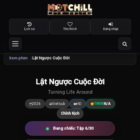
Lịch sử
Yêu thích
Đăng nhập
Xem phim
Lật Ngược Cuộc Đời
Lật Ngược Cuộc Đời
7.5
/10
Turning Life Around
2026
Vietsub
HD
N/A
TMDB
Chính Kịch
Đang chiếu: Tập 6/30