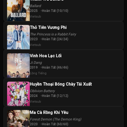
Ballard
2025
Hoàn Tất (10/10)
Vietsub
Thỏ Tiên Vương Phi
The Princess is a Rabbit Fairy
2023
Hoàn Tất (24/24)
Vietsub
Vinh Hoa Lạc Lối
Ji Dang
2019
Hoàn Tất (46/46)
Lồng Tiếng
Huyền Thoại Bóng Chày Tái Xuất
Oblivion Battery
2024
Hoàn Tất (12/12)
Vietsub
Ma Cà Rồng Khi Yêu
Forest Demon (The Demon King)
2020
Hoàn Tất (60/60)