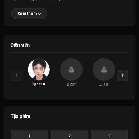
Xem thêm
Diễn viên
Qi Yandi
曹恩齊
王瑞昌
Tập phim
1
2
3