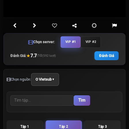
Chọn server:
VIP #1
VIP #2
★
7.7
Đánh Giá:
Đánh Giá
/
10
(
592
lượt)
Chọn nguồn:
O Vietsub
▼
Tìm
Tập 1
Tập 2
Tập 3