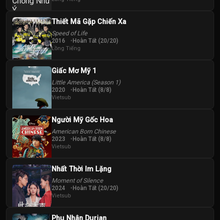
Shaun Thomas
Tanzyn
Crawford
Thiết Mã Gặp Chiến Xa
Speed of Life
2016
Hoàn Tất (20/20)
Lồng Tiếng
Giấc Mơ Mỹ 1
Little America (Season 1)
2020
Hoàn Tất (8/8)
Vietsub
Người Mỹ Gốc Hoa
American Born Chinese
2023
Hoàn Tất (8/8)
Vietsub
Nhất Thời Im Lặng
Moment of Silence
2024
Hoàn Tất (20/20)
Vietsub
Phu Nhân Durian