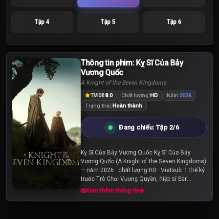
Tập 4
Tập 5
Tập 6
Thông tin phim: Kỵ Sĩ Của Bảy
Vương Quốc
A Knight of the Seven Kingdoms
8.0
Chất lượng:
HD
Năm:
2026
TMDB
Trạng thái:
Hoàn thành
Đang chiếu: Tập 2/6
Kỵ Sĩ Của Bảy Vương Quốc Kỵ Sĩ Của Bảy
Vương Quốc (A Knight of the Seven Kingdoms)
— năm 2026 · chất lượng HD · Vietsub. 1 thế kỷ
trước Trò Chơi Vương Quyền, hiệp sĩ Ser
Duncan the Tall và người hầu Egg chu du khắp
Xem thêm thông tin
Westeros, đối...