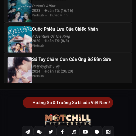
Durian's Affair
2023
Hoàn Tất (16/16)
Vietsub + Thuyết Minh
Cuộc Phiêu Lưu Của Chiếc Nhẫn
Adventure Of The Ring
2020
Hoàn Tất (8/8)
Vietsub
Sổ Tay Chăm Con Của Ông Bố Bỉm Sữa
奶爸的修炼手册
2024
Hoàn Tất (20/20)
Vietsub
Hoàng Sa & Trường Sa là của Việt Nam!