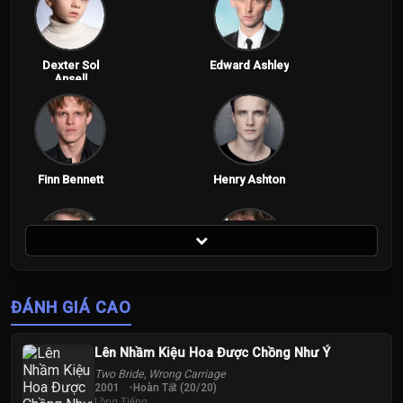
Dexter Sol
Edward Ashley
Ansell
Finn Bennett
Henry Ashton
Peter Claffey
Sam Spruell
ĐÁNH GIÁ CAO
Lên Nhầm Kiệu Hoa Được Chồng Như Ý
Two Bride, Wrong Carriage
2001
Hoàn Tất (20/20)
Lồng Tiếng