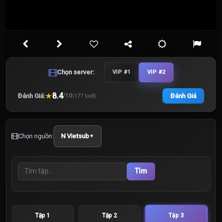
Chọn server:
VIP #1
VIP #2
★
8.4
Đánh Giá:
Đánh Giá
/
10
(
177
lượt)
Chọn nguồn:
N Vietsub
▼
Tìm
Tập 1
Tập 2
Tập 3