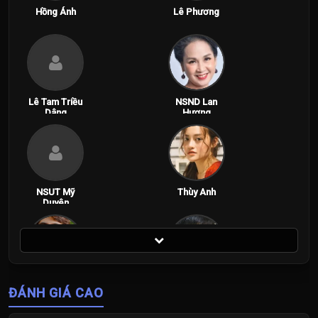
Hồng Ánh
Lê Phương
Lê Tam Triều
NSND Lan
Dâng
Hương
NSUT Mỹ
Thùy Anh
Duyên
Trần Ngọc
Võ Điền Gia
ĐÁNH GIÁ CAO
Vàng
Huy