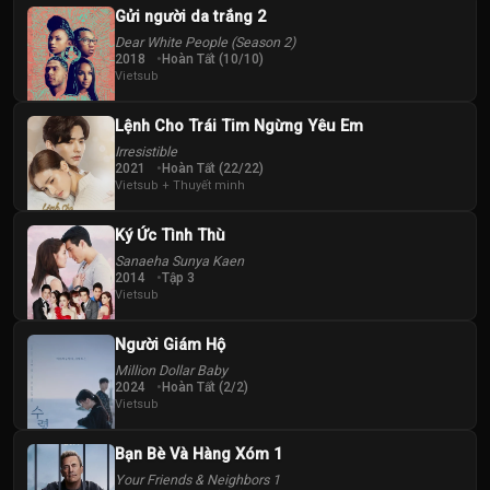
Gửi người da trắng 2
Dear White People (Season 2)
2018
Hoàn Tất (10/10)
Vietsub
Lệnh Cho Trái Tim Ngừng Yêu Em
Irresistible
2021
Hoàn Tất (22/22)
Vietsub + Thuyết minh
Ký Ức Tình Thù
Sanaeha Sunya Kaen
2014
Tập 3
Vietsub
Người Giám Hộ
Million Dollar Baby
2024
Hoàn Tất (2/2)
Vietsub
Bạn Bè Và Hàng Xóm 1
Your Friends & Neighbors 1