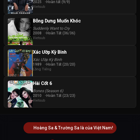
2025
Hoàn tất (9/9)
Vietsub
Bỗng Dưng Muốn Khóc
Suddenly Want to Cry
2008
Hoàn Tất (36/36)
Vietsub
Xác Ướp Kỳ Binh
Xác Ướp Kỳ Binh
1989
Hoàn Tất (20/20)
Lồng Tiếng
Hài Cốt 6
Bones (Season 6)
2010
Hoàn Tất (23/23)
Vietsub
Hoàng Sa & Trường Sa là của Việt Nam!