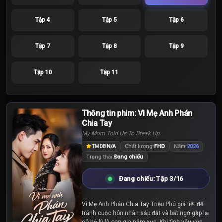
Tập 4
Tập 5
Tập 6
Tập 7
Tập 8
Tập 9
Tập 10
Tập 11
Thông tin phim: Vì Mẹ Anh Phán
Chia Tay
My Mom Told Us To Break Up
N/A
Chất lượng:
FHD
Năm:
2026
TMDB
Trạng thái:
Đang chiếu
Đang chiếu: Tập 3/16
Vì Mẹ Anh Phán Chia Tay Triệu Phú giả liệt để
tránh cuộc hôn nhân sắp đặt và bất ngờ gặp lại
cô hộ lý là oan gia năm xưa. Khi tình yêu vừa