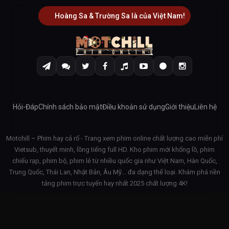
Hoàng Sa & Trường Sa là của Việt Nam!
Hỏi-Đáp
Chính sách bảo mật
Điều khoản sử dụng
Giới thiệu
Liên hệ
Motchill – Phim hay cả rổ - Trang xem phim online chất lượng cao miễn phí
Vietsub, thuyết minh, lồng tiếng full HD. Kho phim mới khổng lồ, phim
chiếu rạp, phim bộ, phim lẻ từ nhiều quốc gia như Việt Nam, Hàn Quốc,
Trung Quốc, Thái Lan, Nhật Bản, Âu Mỹ… đa dạng thể loại. Khám phá nền
tảng phim trực tuyến hay nhất 2025 chất lượng 4K!
© 2026 Motchill - v3.1.42