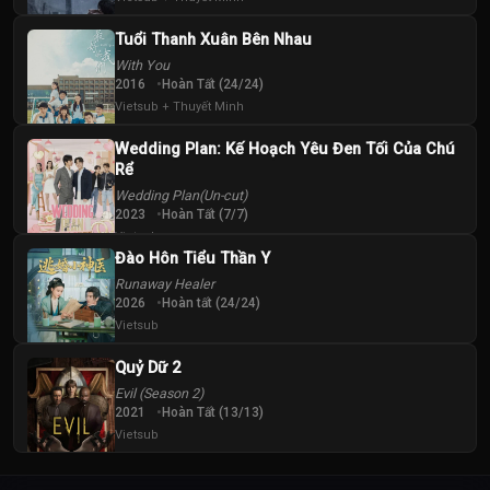
Tuổi Thanh Xuân Bên Nhau
With You
2016
Hoàn Tất (24/24)
Vietsub + Thuyết Minh
Wedding Plan: Kế Hoạch Yêu Đen Tối Của Chú
Rể
Wedding Plan(Un-cut)
2023
Hoàn Tất (7/7)
Vietsub
Đào Hôn Tiểu Thần Y
Runaway Healer
2026
Hoàn tất (24/24)
Vietsub
Quỷ Dữ 2
Evil (Season 2)
2021
Hoàn Tất (13/13)
Vietsub