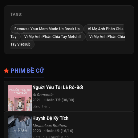
TAGS:
Because Your Mom Made Us Break Up
Vì Mẹ Anh Phán Chia
Tay
Vì Mẹ Anh Phán Chia Tay Motchill
Vì Mẹ Anh Phán Chia
Tay Vietsub
PHIM ĐỀ CỬ
Người Yêu Tôi Là Rô-Bốt
AI Romantic
2021
Hoàn Tất (30/30)
Lồng Tiếng
Huynh Đệ Kỳ Tích
Miraculous Brothers
2023
Hoàn tất (16/16)
Vietsub + Thuyết Minh