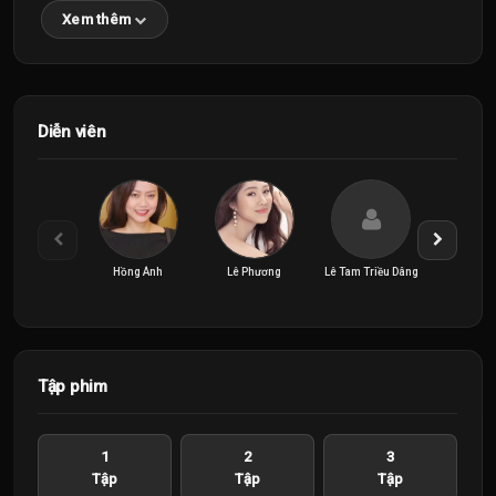
Xem thêm
Diễn viên
Hồng Ánh
Lê Phương
Lê Tam Triều Dâng
NSND Lan
Tập phim
1
2
3
Tập
Tập
Tập