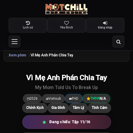
Lịch sử
Yêu thích
Đăng nhập
Xem phim
Vì Mẹ Anh Phán Chia Tay
TRAILER
Vì Mẹ Anh Phán Chia Tay
8.4
/10
My Mom Told Us To Break Up
2026
Vietsub
FHD
N/A
TMDB
Chính Kịch
Gia Đình
Tâm Lý
Tình Cảm
Đang chiếu: Tập 11/16