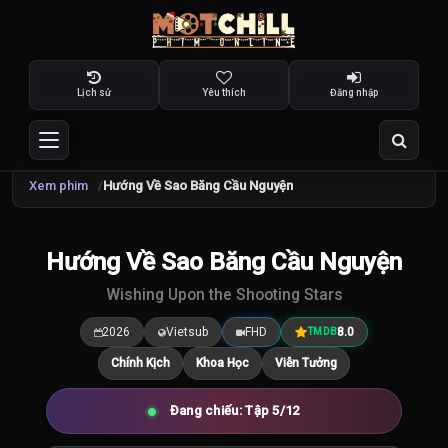
Lịch sử
Yêu thích
Đăng nhập
Xem phim
Hướng Về Sao Băng Cầu Nguyện
TRAILER
Hướng Về Sao Băng Cầu Nguyện
8.0
/10
Wishing Upon the Shooting Stars
2026
Vietsub
FHD
8.0
TMDB
Chính Kịch
Khoa Học
Viễn Tưởng
Đang chiếu: Tập 5/12