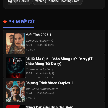
Nguyện Vietsub
Wishing Upon the Shooting Stars
PHIM ĐỀ CỬ
Mất Tích 2026 1
Vanished (Season 1)
2026
Hoàn Tất (4/4)
Vietsub
Gã Hề Ma Quái: Chào Mừng Đến Derry (IT:
Chào Mừng Tới Derry)
IT: Welcome to Derry
2025
Hoàn tất (8/8)
Vietsub + Thuyết Minh
Chương Trình Vince Staples 1
The Vince Staples Show
2024
Hoàn tất (5/5)
Vietsub
Người Đẹp (Đại Dịch Sắc Đẹp)