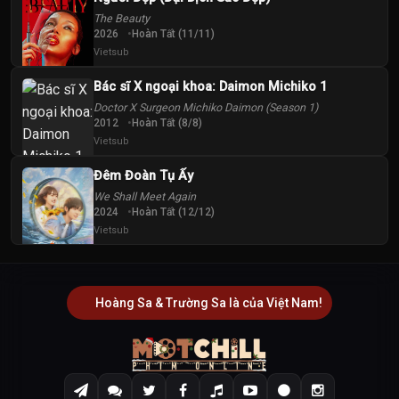
The Beauty
2026
Hoàn Tất (11/11)
Vietsub
Bác sĩ X ngoại khoa: Daimon Michiko 1
Doctor X Surgeon Michiko Daimon (Season 1)
2012
Hoàn Tất (8/8)
Vietsub
Đêm Đoàn Tụ Ấy
We Shall Meet Again
2024
Hoàn Tất (12/12)
Vietsub
Hoàng Sa & Trường Sa là của Việt Nam!