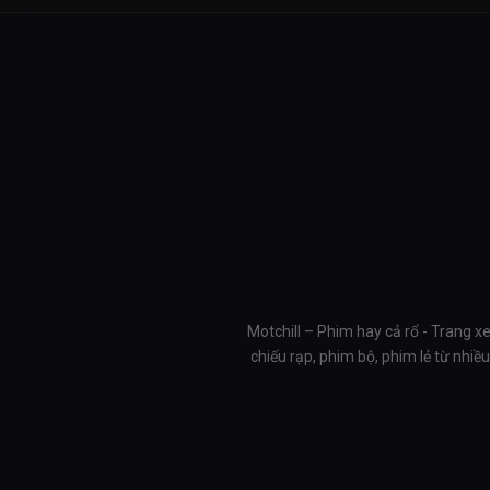
Motchill – Phim hay cả rổ - Trang x
chiếu rạp, phim bộ, phim lẻ từ nhi