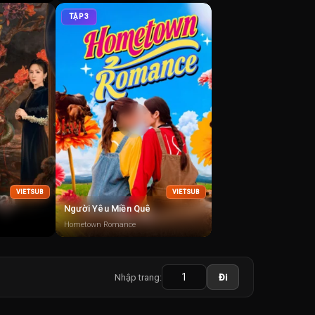
TẬP 3
VIETSUB
VIETSUB
Người Yêu Miền Quê
Hometown Romance
Nhập trang:
Đi