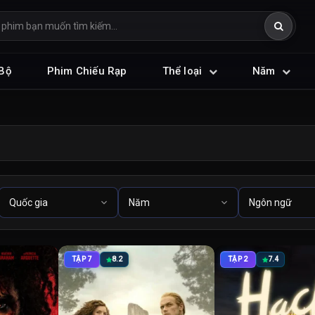
Bộ
Phim Chiếu Rạp
Thể loại
Năm
TẬP 7
8.2
TẬP 2
7.4