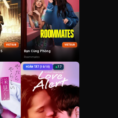
VIETSUB
VIETSUB
 5
Bạn Cùng Phòng
Roommates
HOÀN TẤT (10/10)
7.7