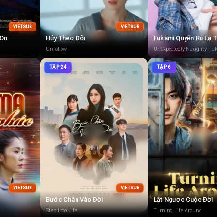
VIETSUB
VIETSUB
 On
Hủy Theo Dõi
Fukami Quyến Rũ Lạ 
Unfollow
Unexpectedly Naughty Fu
TẬP 24
TẬP 6
VIETSUB
VIETSUB
Bước Chân Vào Đời
Lật Ngược Cuộc Đời
Step Into Life
Turning Life Around