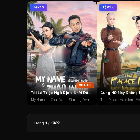
TẬP 12
TẬP 15
VIETSUB
Tôi Là Triệu Ngô Địch: Khởi Động Lại
My Name is Zhao Wudi: Starting Over
This Palace Maid Isn't V
Trang
1
/
1332