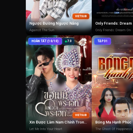
VIETSUB
Ngược Đường Ngược Nắng
Only Friends: Dream
Against The Sun
Only Friends: Dream On
HOÀN TẤT (10/10)
7.0
TẬP 31
VIETSUB
Xin Được Làm Nam Chính Trong Trái Tim Nam Chính
Bóng Ma Hạnh Phúc
Let Me Into Your Heart
The Ghost Of Happiness