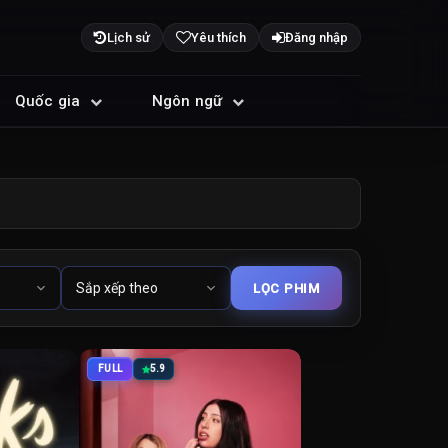
Lịch sử
Yêu thích
Đăng nhập
Quốc gia
Ngôn ngữ
FULL
5.9