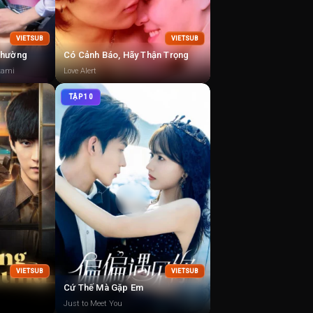
VIETSUB
VIETSUB
Thường
Có Cảnh Báo, Hãy Thận Trọng
kami
Love Alert
TẬP 10
VIETSUB
VIETSUB
Cứ Thế Mà Gặp Em
Just to Meet You