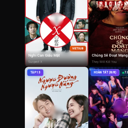
VIETSUB
Nghi Can Giấu Mặt
Chúng Sẽ Đoạt Mạng
Suspect X
They Will Kill You
TẬP 13
HOÀN TẤT (8/8)
7.