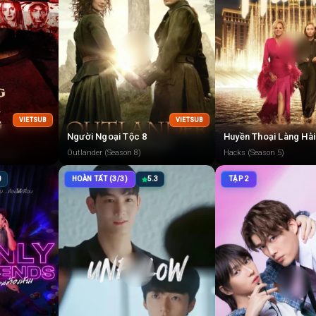
VIETSUB
VIETSUB
Người Ngoại Tộc 8
Huyền Thoại Làng Hài
Outlander (Season 8)
Hacks (Season 5)
0
HOÀN TẤT (3/3)
5.3
TẬP 2