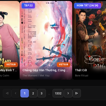
TẬP 22
HOÀN TẤT (24/24)
VIETSUB
VIETSUB
Cung Nữ Này Không Mấy Bình Tĩnh
Chẳng Gặp Vân Thường, Cũng Chẳng Gặp Người
Thất Cốt
ery Calm
The Moment I Met You
Bone Ritual
1
2
3
...
1332