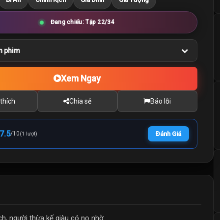
Đang chiếu: Tập 22/34
n phim
Xem Ngay
thích
Chia sẻ
Báo lỗi
7.5
/
10
Đánh Giá
(1 lượt)
h, người thừa kế giàu có nọ nhờ