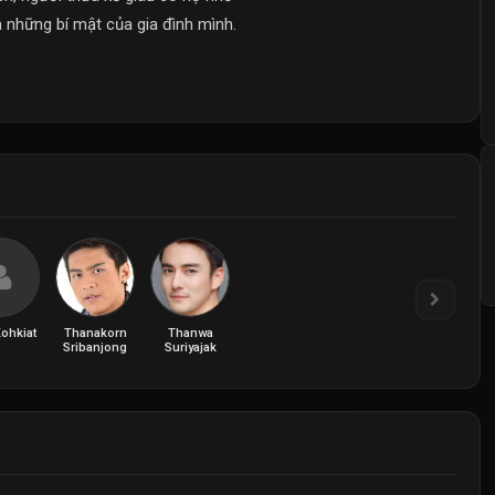
 những bí mật của gia đình mình.
Kohkiat
Thanakorn
Thanwa
Sribanjong
Suriyajak