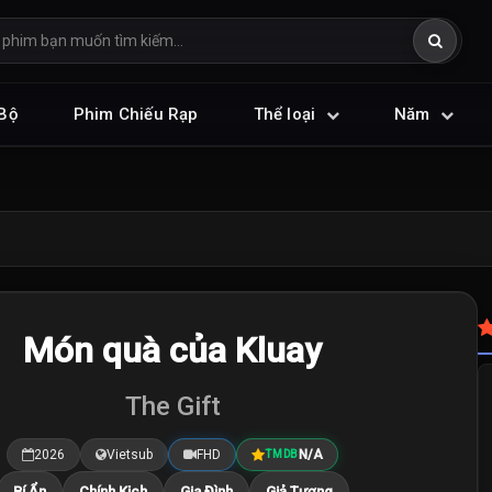
Bộ
Phim Chiếu Rạp
Thể loại
Năm
Món quà của Kluay
The Gift
2026
Vietsub
FHD
N/A
TMDB
Bí Ẩn
Chính Kịch
Gia Đình
Giả Tượng