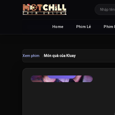
Home
Phim Lẻ
Phim 
Xem phim
Món quà của Kluay
TRAILER
★
7.5
/10