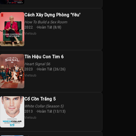
Cách Xây Dựng Phòng 'Yêu'
How To Build a Sex Room
2022
Hoàn Tất (8/8)
Vietsub
Tín Hiệu Con Tim 6
Heart Signal S6
2023
Hoàn Tất (26/26)
Vietsub
Cổ Cồn Trắng 5
White Collar (Season 5)
2013
Hoàn Tất (13/13)
Vietsub