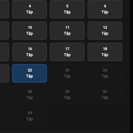
4
5
6
Tập
Tập
Tập
10
11
12
Tập
Tập
Tập
16
17
18
Tập
Tập
Tập
22
23
24
Tập
Tập
Tập
28
29
30
Tập
Tập
Tập
34
Tập