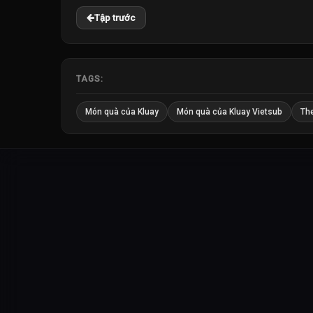
Tập trước
TAGS:
Món quà của Kluay
Món quà của Kluay Vietsub
The