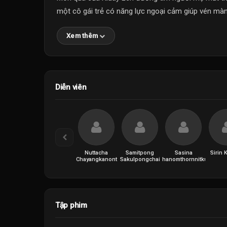
một cô gái trẻ có năng lực ngoại cảm giúp vén màn
Xem thêm
Diễn viên
Nuttacha
Samitpong
Sasina
Sirin 
Chayangkanont
Sakulpongchai
Phanomthornnitkul
Tập phim